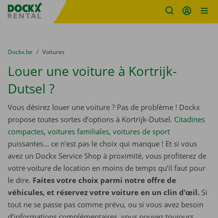
sitename
Skip content
Skip language
You are here:
du
Dockx.be
to
Voitures
Louer une voiture à Kortrijk-
Dutsel ?
Vous désirez louer une voiture ? Pas de problème ! Dockx
propose toutes sortes d’options à Kortrijk-Dutsel.
Citadines
compactes
,
voitures familiales
,
voitures de sport
puissantes… ce n’est pas le choix qui manque ! Et si vous
avez un Dockx Service Shop à proximité, vous profiterez de
votre voiture de location en moins de temps qu’il faut pour
le dire.
Faites votre choix parmi notre offre de
véhicules, et réservez votre voiture en un clin d’œil.
Si
tout ne se passe pas comme prévu, ou si vous avez besoin
d’informations complémentaires, vous pouvez toujours