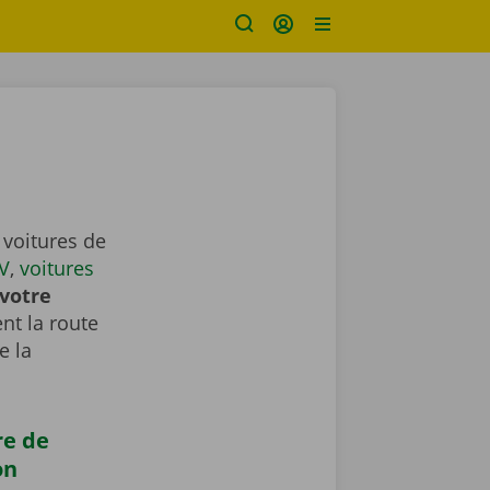
 voitures de
V
,
voitures
votre
nt la route
e la
re de
on