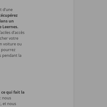
t d’une
Récupérez
 dans un
e Leernes.
faciles d’accès
cher votre
en voiture ou
s pourrez
 pendant la
ce qui fait la
 : nous
t, et nous