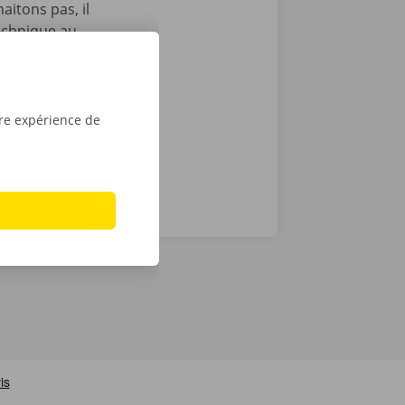
itons pas, il
echnique au
otre service
ope. Avec
tre expérience de