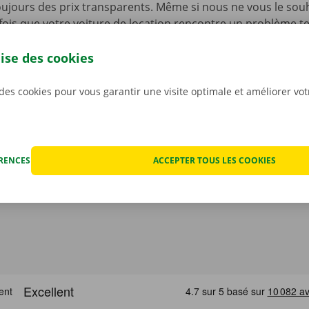
ujours des prix transparents. Même si nous ne vous le souha
fois que votre voiture de location rencontre un problème t
ériode de location. Vous pourrez dans ce cas compter sur n
et de dépannage disponible 24 h/24 et 7 j/7 dans toute l’Eur
lise des cookies
renez la route en toute sérénité !
 des cookies pour vous garantir une visite optimale et améliorer vo
ÉRENCES
ACCEPTER TOUS LES COOKIES