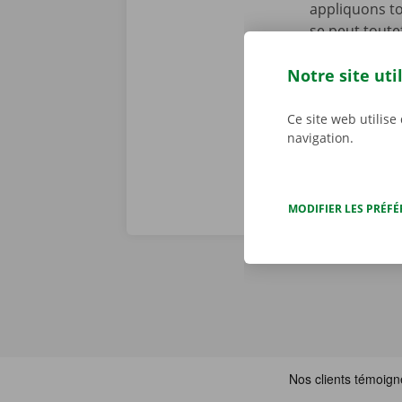
appliquons to
se peut toute
cours de la p
d’assistance 
Notre site uti
Dockx, vous p
Ce site web utilise
navigation.
MODIFIER LES PRÉF