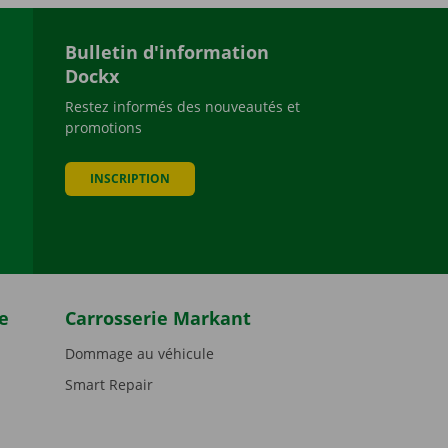
Bulletin d'information
Dockx
Restez informés des nouveautés et
promotions
be
INSCRIPTION
e
Carrosserie Markant
Dommage au véhicule
Smart Repair