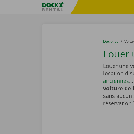
Skip content
Skip language
sitename
You are here:
du
Dockx.be
to
Voitu
Louer 
Louer une v
location di
anciennes
… 
voiture de 
sans aucun 
réservation 