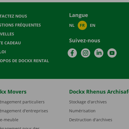
Langue
TACTEZ NOUS
STIONS FRÉQUENTES
NL
FR
EN
VELLES
Suivez-nous
TE CADEAU
Facebook
Instagram
LinkedIn
YouTu
LOI
ROPOS DE DOCKX RENTAL
kx Movers
Dockx Rhenus Archisaf
nagement particuliers
Stockage d'archives
nagement d'entreprises
Numérisation
e-meuble
Destruction d'archives
nagement pour des