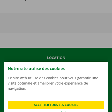
LOCATION
NOS VÉHICULES
Notre site utilise des cookies
NOS SERVICES
Ce site web utilise des cookies pour vous garantir une
AGENCES
visite optimale et améliorer votre expérience de
navigation.
APPLI
SOLUTIONS DE DÉMÉNAGEMENT
ACCEPTER TOUS LES COOKIES