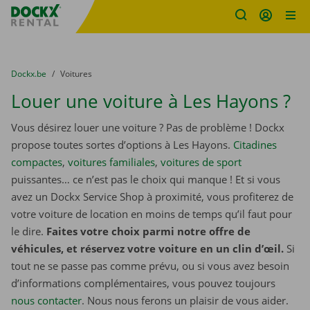
sitename
Skip content
Skip language
You are here:
du
Dockx.be
to
Voitures
Louer une voiture à Les Hayons ?
Vous désirez louer une voiture ? Pas de problème ! Dockx
propose toutes sortes d’options à Les Hayons.
Citadines
compactes
,
voitures familiales
,
voitures de sport
puissantes… ce n’est pas le choix qui manque ! Et si vous
avez un Dockx Service Shop à proximité, vous profiterez de
votre voiture de location en moins de temps qu’il faut pour
le dire.
Faites votre choix parmi notre offre de
véhicules, et réservez votre voiture en un clin d’œil.
Si
tout ne se passe pas comme prévu, ou si vous avez besoin
d’informations complémentaires, vous pouvez toujours
nous contacter
. Nous nous ferons un plaisir de vous aider.