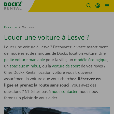
sitename
Skip content
Skip language
You are here:
du
Dockx.be
to
Voitures
Louer une voiture à Lesve ?
Louer une voiture à Lesve ? Découvrez le vaste assortiment
de modèles et de marques de Dockx location voiture. Une
petite voiture maniable
pour la ville, un
modèle écologique
,
un
spacieux minibus
, ou la
voiture de sport
de vos rêves ?
Chez Dockx Rental location voiture vous trouverez
assurément la voiture que vous cherchez.
Réservez en
ligne et prenez la route sans souci.
Vous avez des
questions ? N’hésitez pas à
nous contacter
, nous nous
ferons un plaisir de vous aider.