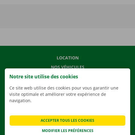
LOCATION
NOS VÉHICULES
Notre site utilise des cookies
NOS SERVICES
AGENCES
Ce site web utilise des cookies pour vous garantir une
visite optimale et améliorer votre expérience de
APPLI
navigation.
SOLUTIONS DE DÉMÉNAGEMENT
ACCEPTER TOUS LES COOKIES
MODIFIER LES PRÉFÉRENCES
CONTACTEZ NOUS