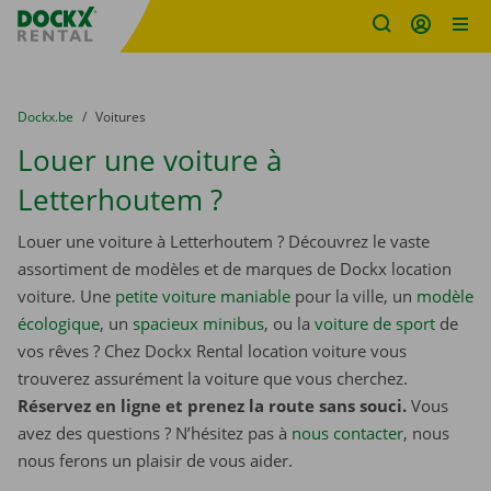
sitename
Skip content
Skip language
You are here:
du
Dockx.be
to
Voitures
Louer une voiture à
Letterhoutem ?
Louer une voiture à Letterhoutem ? Découvrez le vaste
assortiment de modèles et de marques de Dockx location
voiture. Une
petite voiture maniable
pour la ville, un
modèle
écologique
, un
spacieux minibus
, ou la
voiture de sport
de
vos rêves ? Chez Dockx Rental location voiture vous
trouverez assurément la voiture que vous cherchez.
Réservez en ligne et prenez la route sans souci.
Vous
avez des questions ? N’hésitez pas à
nous contacter
, nous
nous ferons un plaisir de vous aider.