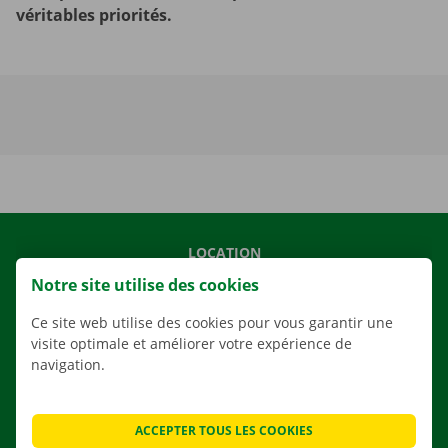
véritables priorités.
LOCATION
Notre site utilise des cookies
NOS VÉHICULES
NOS SERVICES
Ce site web utilise des cookies pour vous garantir une
visite optimale et améliorer votre expérience de
AGENCES
navigation.
APPLI
SOLUTIONS DE DÉMÉNAGEMENT
ACCEPTER TOUS LES COOKIES