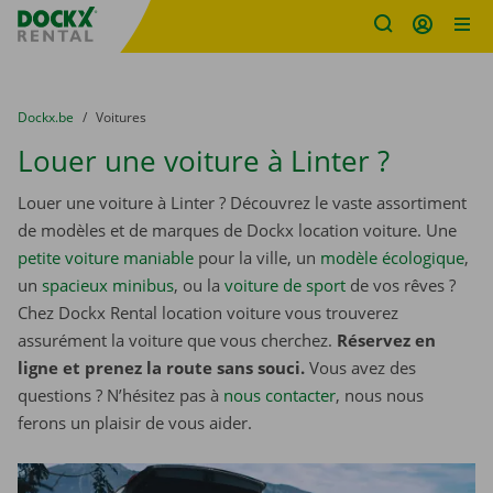
sitename
Skip content
Skip language
You are here:
du
Dockx.be
to
Voitures
Louer une voiture à Linter ?
Louer une voiture à Linter ? Découvrez le vaste assortiment
de modèles et de marques de Dockx location voiture. Une
petite voiture maniable
pour la ville, un
modèle écologique
,
un
spacieux minibus
, ou la
voiture de sport
de vos rêves ?
Chez Dockx Rental location voiture vous trouverez
assurément la voiture que vous cherchez.
Réservez en
ligne et prenez la route sans souci.
Vous avez des
questions ? N’hésitez pas à
nous contacter
, nous nous
ferons un plaisir de vous aider.