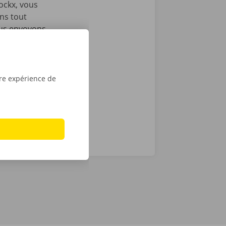
ockx, vous
ons tout
ous envoyons
es
e victime
ance et de
tre expérience de