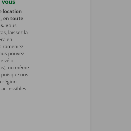
z vous
e location
i, en toute
us.
Vous
as, laissez-la
era en
us rameniez
Vous pouvez
e vélo
nas), ou même
, puisque nos
a région
t accessibles