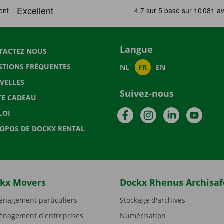
Langue
TACTEZ NOUS
STIONS FRÉQUENTES
NL
FR
EN
VELLES
Suivez-nous
TE CADEAU
Facebook
Instagram
LinkedIn
YouTu
LOI
ROPOS DE DOCKX RENTAL
kx Movers
Dockx Rhenus Archisaf
nagement particuliers
Stockage d'archives
nagement d'entreprises
Numérisation