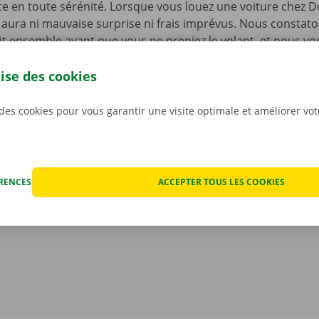
te en toute sérénité. Lorsque vous louez une voiture chez D
’y aura ni mauvaise surprise ni frais imprévus. Nous constat
t ensemble avant que vous ne preniez le volant, et nous v
mérique du rapport.
La transparence des prix et les servic
s sont notre priorité absolue.
Et si vous êtes tout de mêm
lise des cookies
echnique, vous pourrez compter sur notre service d’assist
ponible 24 h/24 et 7 j/7.
 des cookies pour vous garantir une visite optimale et améliorer vo
ÉRENCES
ACCEPTER TOUS LES COOKIES