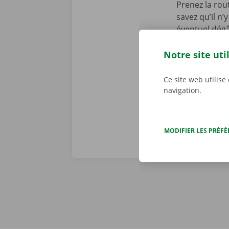
Prenez la rou
savez qu’il n
éventuel dégâ
une copie nu
personnalisé
Notre site uti
d’une panne t
dépannage dis
Ce site web utilise
navigation.
MODIFIER LES PRÉF