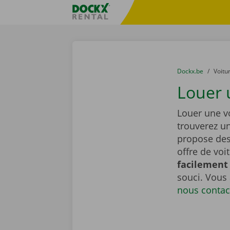
Skip content
Skip language
sitename
You are here:
du
Dockx.be
to
Voitu
Louer u
Louer une vo
trouverez u
propose de
offre de voi
facilement 
souci. Vous
nous contac