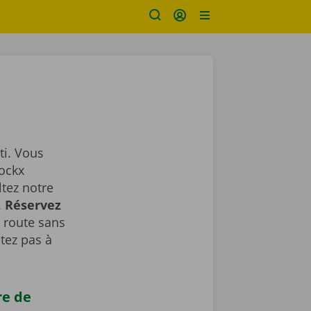
ti. Vous
Dockx
ltez notre
.
Réservez
a route sans
tez pas à
re de