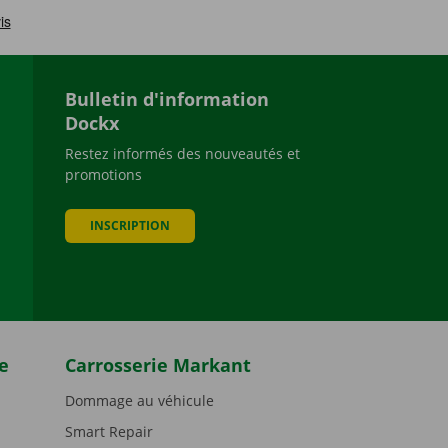
Bulletin d'information
Dockx
Restez informés des nouveautés et
promotions
be
INSCRIPTION
e
Carrosserie Markant
Dommage au véhicule
Smart Repair