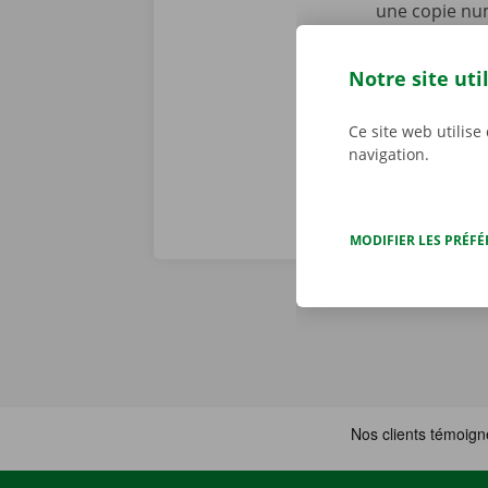
une copie nu
personnalisé
d’une panne t
Notre site uti
dépannage dis
Ce site web utilise
navigation.
MODIFIER LES PRÉF