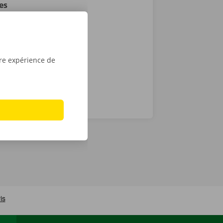
es
e victime
ance et de
tre expérience de