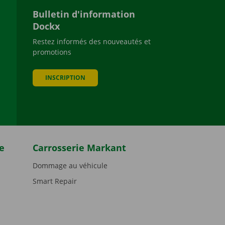
Bulletin d'information
Dockx
Restez informés des nouveautés et
promotions
be
INSCRIPTION
e
Carrosserie Markant
Dommage au véhicule
Smart Repair