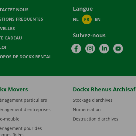
Langue
TACTEZ NOUS
STIONS FRÉQUENTES
NL
FR
EN
VELLES
Suivez-nous
TE CADEAU
Facebook
Instagram
LinkedIn
YouTu
LOI
ROPOS DE DOCKX RENTAL
kx Movers
Dockx Rhenus Archisaf
nagement particuliers
Stockage d'archives
nagement d'entreprises
Numérisation
e-meuble
Destruction d'archives
nagement pour des
onnes âgées