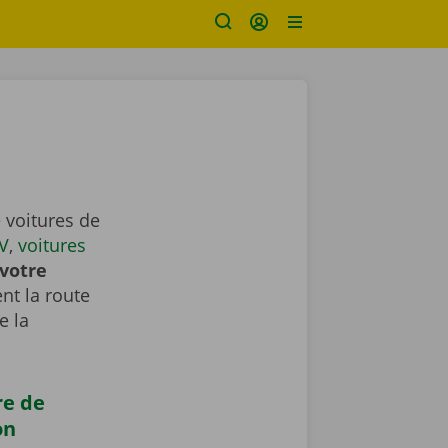
 voitures de
V
,
voitures
votre
nt la route
e la
re de
on