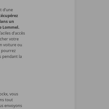
t d’une
Récupérez
 dans un
de Lommel.
faciles d’accès
cher votre
en voiture ou
s pourrez
 pendant la
ockx, vous
ons tout
ous envoyons