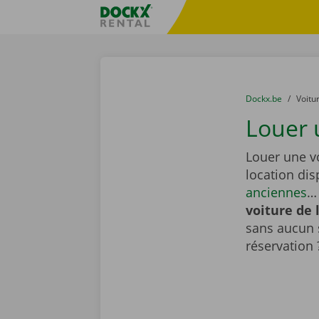
Skip content
Skip language
sitename
You are here:
du
Dockx.be
to
Voitu
Louer 
Louer une v
location di
anciennes
… 
voiture de 
sans aucun 
réservation 