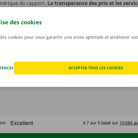
mérique du rapport.
La transparence des prix et les servic
s sont notre priorité absolue.
Et si vous êtes tout de mêm
echnique, vous pourrez compter sur notre service d’assist
lise des cookies
ponible 24 h/24 et 7 j/7.
 des cookies pour vous garantir une visite optimale et améliorer vo
ÉRENCES
ACCEPTER TOUS LES COOKIES