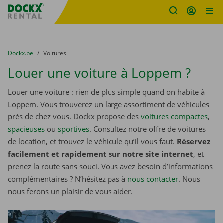
sitename
Skip content
Skip language
You are here:
du
Dockx.be
to
Voitures
Louer une voiture à Loppem ?
Louer une voiture : rien de plus simple quand on habite à
Loppem. Vous trouverez un large assortiment de véhicules
près de chez vous. Dockx propose des
voitures compactes
,
spacieuses
ou
sportives
. Consultez notre offre de voitures
de location, et trouvez le véhicule qu’il vous faut.
Réservez
facilement et rapidement sur notre site internet
, et
prenez la route sans souci. Vous avez besoin d’informations
complémentaires ? N’hésitez pas à
nous contacter
. Nous
nous ferons un plaisir de vous aider.