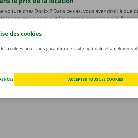
ns le prix de la location
e voiture chez Dockx ? Dans ce cas, vous avez droit à quelq
 transparence des prix et les services personnalisés font pa
 notre ADN, mais vous bénéficiez également d’un service d’a
lise des cookies
disponible 24 h/24 et 7 j/7 dans l’ensemble de l’Europe en 
hnique.
Ainsi, vous pouvez profiter de votre voiture de l
llité d’esprit.
 des cookies pour vous garantir une visite optimale et améliorer vo
ÉRENCES
ACCEPTER TOUS LES COOKIES