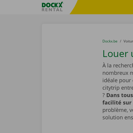
Skip content
Skip language
sitename
You are here:
du
Dockx.be
to
Voitu
Louer 
À la recherc
nombreux mo
idéale pour
citytrip ent
?
Dans tous
facilité sur
problème, v
solution en