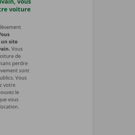
uvain, vous
re voiture
nlèvement
Vous
un site
vain.
Vous
oiture de
t sans perdre
lèvement sont
ublics. Vous
c votre
pouvez le
que vous
location.