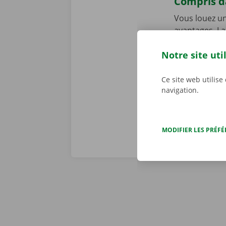
Compris da
Vous louez un
avantages. La
intégrante de
Notre site uti
de dépannage 
problème tec
toute tranqui
Ce site web utilise
navigation.
MODIFIER LES PRÉF