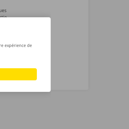
ues
rtie
ssistance et
cas de
ocation en
tre expérience de