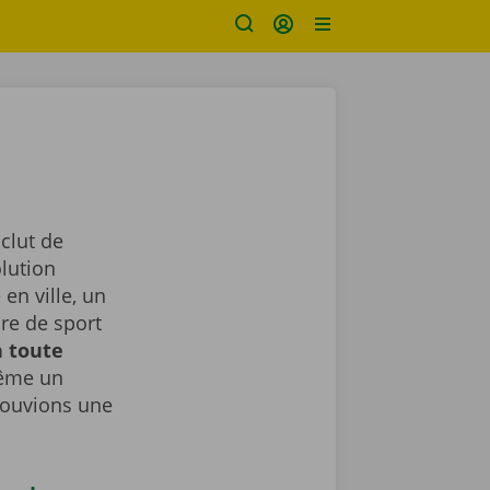
nclut de
lution
en ville, un
ure de sport
n toute
même un
rouvions une