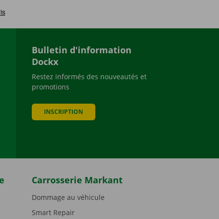
Bulletin d'information
Dockx
Restez informés des nouveautés et
promotions
be
INSCRIPTION
e
Carrosserie Markant
Dommage au véhicule
Smart Repair