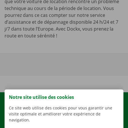
que votre voiture de location rencontre un problème
technique au cours de la période de location. Vous
pourrez dans ce cas compter sur notre service
d’assistance et de dépannage disponible 24 h/24 et 7
j/7 dans toute l’Europe. Avec Dockx, vous prenez la
route en toute sérénité !
Notre site utilise des cookies
LOCATION
Ce site web utilise des cookies pour vous garantir une
NOS VÉHICULES
visite optimale et améliorer votre expérience de
navigation.
NOS SERVICES