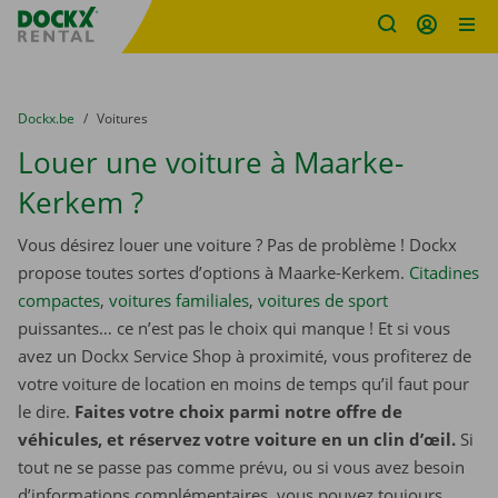
sitename
Skip content
Skip language
You are here:
du
Dockx.be
to
Voitures
Louer une voiture à Maarke-
Kerkem ?
Vous désirez louer une voiture ? Pas de problème ! Dockx
propose toutes sortes d’options à Maarke-Kerkem.
Citadines
compactes
,
voitures familiales
,
voitures de sport
puissantes… ce n’est pas le choix qui manque ! Et si vous
avez un Dockx Service Shop à proximité, vous profiterez de
votre voiture de location en moins de temps qu’il faut pour
le dire.
Faites votre choix parmi notre offre de
véhicules, et réservez votre voiture en un clin d’œil.
Si
tout ne se passe pas comme prévu, ou si vous avez besoin
d’informations complémentaires, vous pouvez toujours