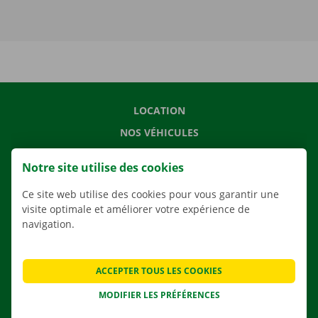
LOCATION
NOS VÉHICULES
NOS SERVICES
Notre site utilise des cookies
AGENCES
Ce site web utilise des cookies pour vous garantir une
APPLI
visite optimale et améliorer votre expérience de
SOLUTIONS DE DÉMÉNAGEMENT
navigation.
ACCEPTER TOUS LES COOKIES
CONTACTEZ NOUS
MODIFIER LES PRÉFÉRENCES
QUESTIONS FRÉQUENTES