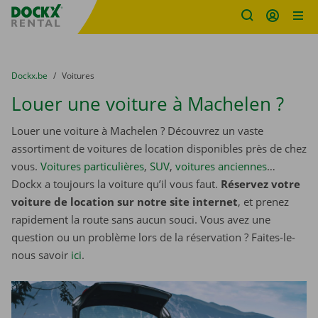
sitename
Skip content
Skip language
You are here:
du
Dockx.be
to
Voitures
Louer une voiture à Machelen ?
Louer une voiture à Machelen ? Découvrez un vaste
assortiment de voitures de location disponibles près de chez
vous.
Voitures particulières
,
SUV
,
voitures anciennes
…
Dockx a toujours la voiture qu’il vous faut.
Réservez votre
voiture de location sur notre site internet
, et prenez
rapidement la route sans aucun souci. Vous avez une
question ou un problème lors de la réservation ? Faites-le-
nous savoir
ici
.