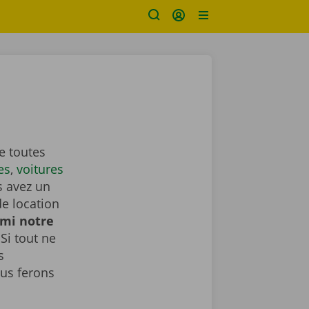
e toutes
es
,
voitures
s avez un
de location
rmi notre
Si tout ne
s
us ferons