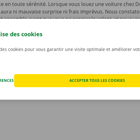
te en toute sérénité. Lorsque vous louez une voiture chez D
’y aura ni mauvaise surprise ni frais imprévus. Nous constat
t ensemble avant que vous ne preniez le volant, et nous v
mérique du rapport.
La transparence des prix et les servic
lise des cookies
s sont notre priorité absolue.
Et si vous êtes tout de mêm
echnique, vous pourrez compter sur notre service d’assist
ponible 24 h/24 et 7 j/7.
 des cookies pour vous garantir une visite optimale et améliorer vo
ÉRENCES
ACCEPTER TOUS LES COOKIES