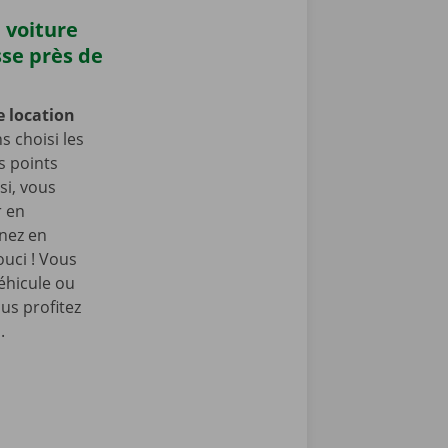
 voiture
sse près de
e location
 choisi les
s points
si, vous
r en
enez en
ouci ! Vous
éhicule ou
us profitez
.