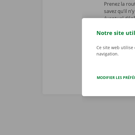
Prenez la rou
savez qu’il n
éventuel dégâ
une copie nu
Notre site uti
personnalisé
d’une panne t
dépannage dis
Ce site web utilise
navigation.
MODIFIER LES PRÉF