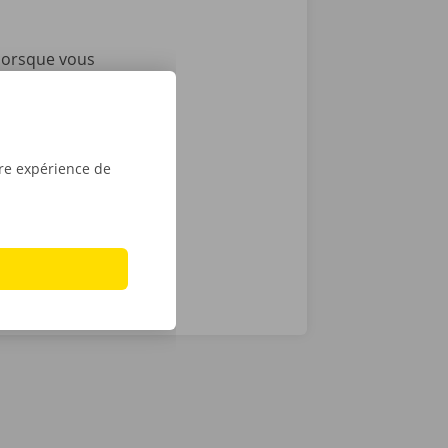
 lorsque vous
vices
i nous
as de
24 h/24 et 7
tre expérience de