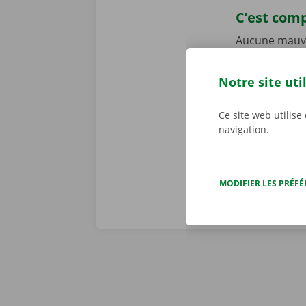
C’est comp
Aucune mauvai
ramènerez vot
personnalisé
Notre site uti
constatons to
problème tech
Ce site web utilise
j/7 dans toute
navigation.
MODIFIER LES PRÉF