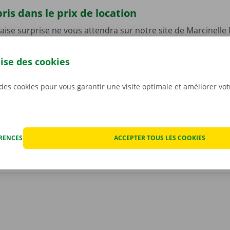
ris dans le prix de location
se surprise ne vous attendra sur notre site de Marcinelle
re voiture de location.
La transparence des prix et les ser
s sont en effet très importants pour nous
. C’est pourquo
lise des cookies
ut éventuel dégât avant que ne partiez avec la voiture. En c
nique, vous profitez d’un service de dépannage disponible 
 des cookies pour vous garantir une visite optimale et améliorer vo
 l’Europe. Ainsi, vous rentrez toujours en toute sécurité.
ÉRENCES
ACCEPTER TOUS LES COOKIES