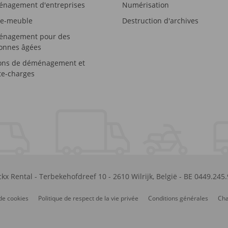
nagement d'entreprises
Numérisation
e-meuble
Destruction d'archives
nagement pour des
onnes âgées
ons de déménagement et
e-charges
kx Rental
-
Terbekehofdreef 10
-
2610
Wilrijk
,
België
-
BE 0449.245
de cookies
Politique de respect de la vie privée
Conditions générales
Cha