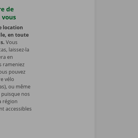
re de
z vous
e location
le, en toute
us.
Vous
as, laissez-la
era en
us rameniez
Vous pouvez
e vélo
nas), ou même
, puisque nos
a région
nt accessibles