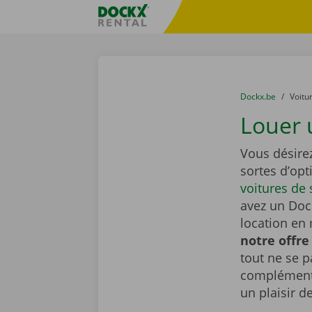
Skip content
Skip language
sitename
You are here:
du
Dockx.be
to
Voitu
Louer 
Vous désire
sortes d’opt
voitures de 
avez un Dock
location en 
notre offre
tout ne se 
complémenta
un plaisir d