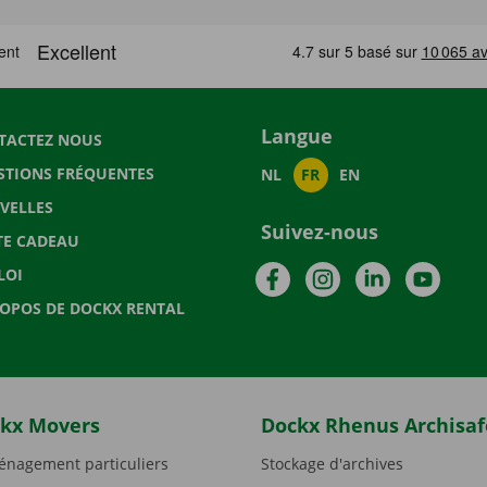
Langue
TACTEZ NOUS
STIONS FRÉQUENTES
NL
FR
EN
VELLES
Suivez-nous
TE CADEAU
Facebook
Instagram
LinkedIn
YouTu
LOI
ROPOS DE DOCKX RENTAL
kx Movers
Dockx Rhenus Archisaf
nagement particuliers
Stockage d'archives