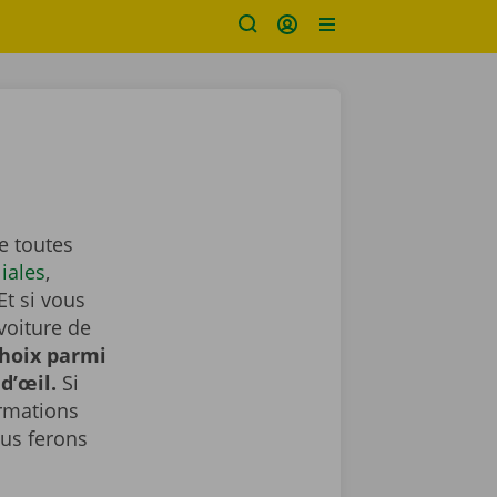
e toutes
liales
,
Et si vous
voiture de
choix parmi
d’œil.
Si
ormations
us ferons