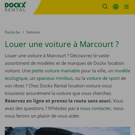
sitename
Skip content
Skip language
You are here:
du
Dockx.be
to
Voitures
Louer une voiture à Marcourt ?
Louer une voiture à Marcourt ? Découvrez le vaste
assortiment de modèles et de marques de Dockx location
voiture. Une
petite voiture maniable
pour la ville, un
modèle
écologique
, un
spacieux minibus
, ou la
voiture de sport
de
vos rêves ? Chez Dockx Rental location voiture vous
trouverez assurément la voiture que vous cherchez.
Réservez en ligne et prenez la route sans souci.
Vous
avez des questions ? N’hésitez pas à
nous contacter
, nous
nous ferons un plaisir de vous aider.