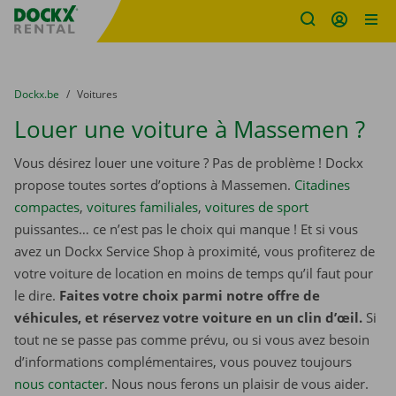
sitename
Skip content
Skip language
You are here:
du
Dockx.be
to
Voitures
Louer une voiture à Massemen ?
Vous désirez louer une voiture ? Pas de problème ! Dockx
propose toutes sortes d’options à Massemen.
Citadines
compactes
,
voitures familiales
,
voitures de sport
puissantes… ce n’est pas le choix qui manque ! Et si vous
avez un Dockx Service Shop à proximité, vous profiterez de
votre voiture de location en moins de temps qu’il faut pour
le dire.
Faites votre choix parmi notre offre de
véhicules, et réservez votre voiture en un clin d’œil.
Si
tout ne se passe pas comme prévu, ou si vous avez besoin
d’informations complémentaires, vous pouvez toujours
nous contacter
. Nous nous ferons un plaisir de vous aider.