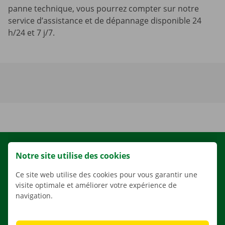
panne technique, vous pourrez compter sur notre
service d’assistance et de dépannage disponible 24
h/24 et 7 j/7.
LOCATION
Notre site utilise des cookies
NOS VÉHICULES
Ce site web utilise des cookies pour vous garantir une
NOS SERVICES
visite optimale et améliorer votre expérience de
navigation.
AGENCES
APPLI