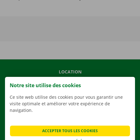
LOCATION
NOS VÉHICULES
Notre site utilise des cookies
NOS SERVICES
Ce site web utilise des cookies pour vous garantir une
AGENCES
visite optimale et améliorer votre expérience de
navigation.
APPLI
SOLUTIONS DE DÉMÉNAGEMENT
ACCEPTER TOUS LES COOKIES