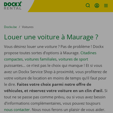
sitename
Skip content
Skip language
You are here:
du
Dockx.be
to
Voitures
Louer une voiture à Maurage ?
Vous désirez louer une voiture ? Pas de problème ! Dockx
propose toutes sortes d’options à Maurage.
Citadines
compactes
,
voitures familiales
,
voitures de sport
puissantes… ce n’est pas le choix qui manque ! Et si vous
avez un Dockx Service Shop à proximité, vous profiterez de
votre voiture de location en moins de temps qu’il faut pour
le dire.
Faites votre choix parmi notre offre de
véhicules, et réservez votre voiture en un clin d’œil.
Si
tout ne se passe pas comme prévu, ou si vous avez besoin
d’informations complémentaires, vous pouvez toujours
nous contacter
. Nous nous ferons un plaisir de vous aider.