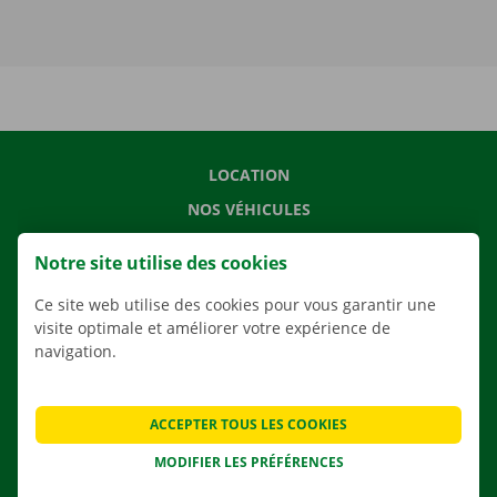
LOCATION
NOS VÉHICULES
NOS SERVICES
Notre site utilise des cookies
AGENCES
Ce site web utilise des cookies pour vous garantir une
APPLI
visite optimale et améliorer votre expérience de
SOLUTIONS DE DÉMÉNAGEMENT
navigation.
ACCEPTER TOUS LES COOKIES
CONTACTEZ NOUS
MODIFIER LES PRÉFÉRENCES
QUESTIONS FRÉQUENTES