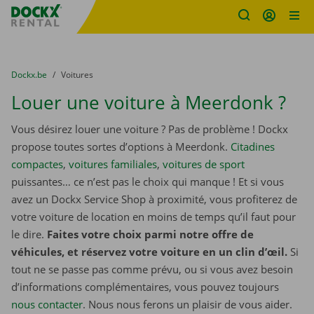
sitename
Skip content
Skip language
You are here:
du
Dockx.be
to
Voitures
Louer une voiture à Meerdonk ?
Vous désirez louer une voiture ? Pas de problème ! Dockx
propose toutes sortes d’options à Meerdonk.
Citadines
compactes
,
voitures familiales
,
voitures de sport
puissantes… ce n’est pas le choix qui manque ! Et si vous
avez un Dockx Service Shop à proximité, vous profiterez de
votre voiture de location en moins de temps qu’il faut pour
le dire.
Faites votre choix parmi notre offre de
véhicules, et réservez votre voiture en un clin d’œil.
Si
tout ne se passe pas comme prévu, ou si vous avez besoin
d’informations complémentaires, vous pouvez toujours
nous contacter
. Nous nous ferons un plaisir de vous aider.