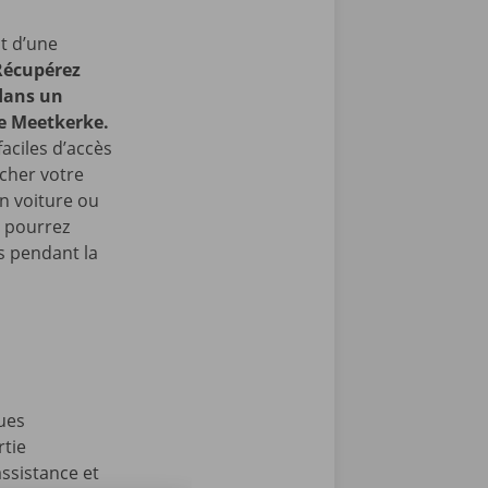
t d’une
Récupérez
 dans un
de Meetkerke.
faciles d’accès
cher votre
en voiture ou
s pourrez
 pendant la
ues
rtie
ssistance et