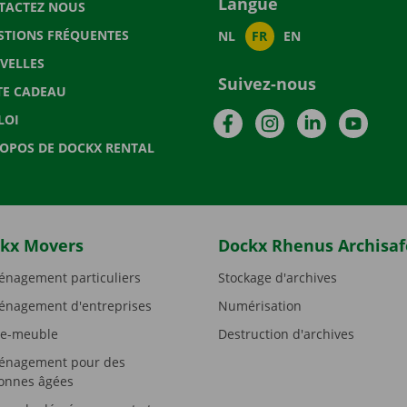
Langue
TACTEZ NOUS
STIONS FRÉQUENTES
NL
FR
EN
VELLES
Suivez-nous
TE CADEAU
Facebook
Instagram
LinkedIn
YouTu
LOI
ROPOS DE DOCKX RENTAL
kx Movers
Dockx Rhenus Archisaf
nagement particuliers
Stockage d'archives
nagement d'entreprises
Numérisation
e-meuble
Destruction d'archives
nagement pour des
onnes âgées