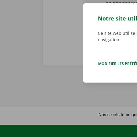
de dépannage 
problème tec
toute tranqui
Notre site uti
Ce site web utilise
navigation.
MODIFIER LES PRÉF