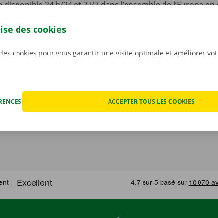
disponible 24 h/24 et 7 j/7 dans l’ensemble de l’Europe en 
hnique.
Ainsi, vous pouvez profiter de votre voiture de l
llité d’esprit.
lise des cookies
 des cookies pour vous garantir une visite optimale et améliorer vo
ÉRENCES
ACCEPTER TOUS LES COOKIES