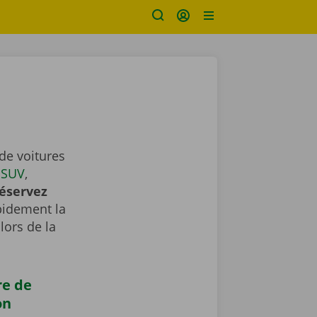
de voitures
,
SUV
,
éservez
apidement la
lors de la
re de
on