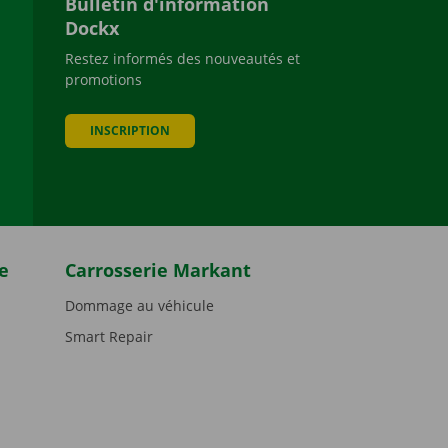
Bulletin d'information
Dockx
Restez informés des nouveautés et
promotions
be
INSCRIPTION
e
Carrosserie Markant
Dommage au véhicule
Smart Repair