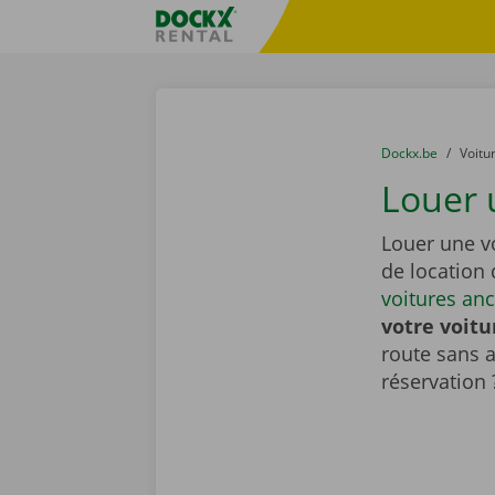
Skip content
Skip language
sitename
You are here:
du
Dockx.be
to
Voitu
Louer 
Louer une v
de location
voitures an
votre voitu
route sans 
réservation 