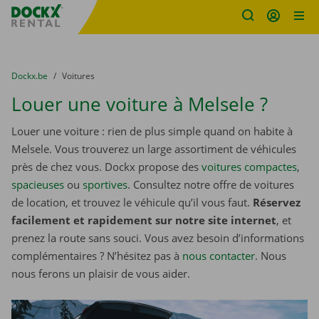
sitename
Skip content
Skip language
You are here:
du
Dockx.be
to
Voitures
Louer une voiture à Melsele ?
Louer une voiture : rien de plus simple quand on habite à
Melsele. Vous trouverez un large assortiment de véhicules
près de chez vous. Dockx propose des
voitures compactes
,
spacieuses
ou
sportives
. Consultez notre offre de voitures
de location, et trouvez le véhicule qu’il vous faut.
Réservez
facilement et rapidement sur notre site internet
, et
prenez la route sans souci. Vous avez besoin d’informations
complémentaires ? N’hésitez pas à
nous contacter
. Nous
nous ferons un plaisir de vous aider.