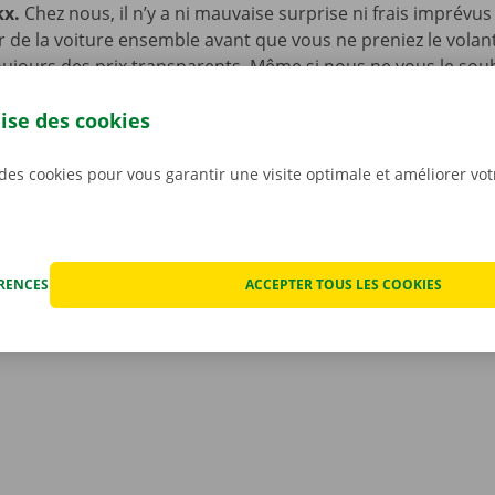
kx.
Chez nous, il n’y a ni mauvaise surprise ni frais imprévus
ur de la voiture ensemble avant que vous ne preniez le volan
ujours des prix transparents. Même si nous ne vous le souha
fois que votre voiture de location rencontre un problème t
lise des cookies
ériode de location. Vous pourrez dans ce cas compter sur n
et de dépannage disponible 24 h/24 et 7 j/7 dans toute l’Eur
renez la route en toute sérénité !
 des cookies pour vous garantir une visite optimale et améliorer vo
ÉRENCES
ACCEPTER TOUS LES COOKIES