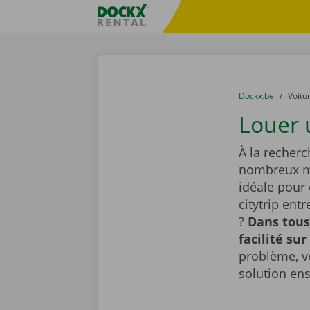
Skip content
Skip language
sitename
You are here:
du
Dockx.be
to
Voitu
Louer 
À la recherc
nombreux mo
idéale pour
citytrip ent
?
Dans tous
facilité sur
problème, v
solution en