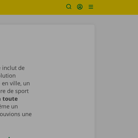
 inclut de
lution
en ville, un
ure de sport
n toute
même un
rouvions une