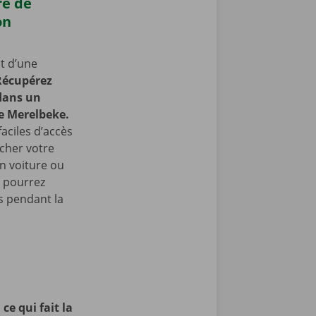
re de
on
t d’une
Récupérez
 dans un
e Merelbeke.
faciles d’accès
cher votre
en voiture ou
s pourrez
 pendant la
ce qui fait la