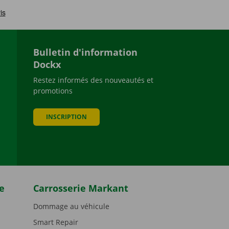
Bulletin d'information
Dockx
Restez informés des nouveautés et
promotions
be
INSCRIPTION
e
Carrosserie Markant
Dommage au véhicule
Smart Repair