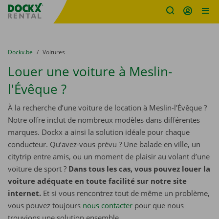
sitename
Skip content
Skip language
You are here:
du
Dockx.be
to
Voitures
Louer une voiture à Meslin-
l'Évêque ?
À la recherche d’une voiture de location à Meslin-l'Évêque ?
Notre offre inclut de nombreux modèles dans différentes
marques. Dockx a ainsi la solution idéale pour chaque
conducteur. Qu’avez-vous prévu ? Une balade en ville, un
citytrip entre amis, ou un moment de plaisir au volant d’une
voiture de sport ?
Dans tous les cas, vous pouvez louer la
voiture adéquate en toute facilité sur notre site
internet.
Et si vous rencontrez tout de même un problème,
vous pouvez toujours
nous contacter
pour que nous
trouvions une solution ensemble.