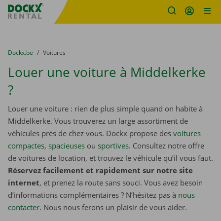
sitename
Skip content
Skip language
You are here:
du
Dockx.be
to
Voitures
Louer une voiture à Middelkerke
?
Louer une voiture : rien de plus simple quand on habite à
Middelkerke. Vous trouverez un large assortiment de
véhicules près de chez vous. Dockx propose des
voitures
compactes
,
spacieuses
ou
sportives
. Consultez notre offre
de voitures de location, et trouvez le véhicule qu’il vous faut.
Réservez facilement et rapidement sur notre site
internet
, et prenez la route sans souci. Vous avez besoin
d’informations complémentaires ? N’hésitez pas à
nous
contacter
. Nous nous ferons un plaisir de vous aider.