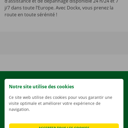
d’assistance et de dépannage disponible 24 h/24 et 7
j/7 dans toute l’Europe. Avec Dockx, vous prenez la
route en toute sérénité !
LOCATION
Notre site utilise des cookies
NOS VÉHICULES
Ce site web utilise des cookies pour vous garantir une
NOS SERVICES
visite optimale et améliorer votre expérience de
AGENCES
navigation.
APPLI
SOLUTIONS DE DÉMÉNAGEMENT