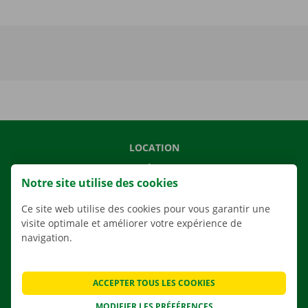
LOCATION
NOS VÉHICULES
Notre site utilise des cookies
NOS SERVICES
Ce site web utilise des cookies pour vous garantir une
AGENCES
visite optimale et améliorer votre expérience de
APPLI
navigation.
SOLUTIONS DE DÉMÉNAGEMENT
ACCEPTER TOUS LES COOKIES
MODIFIER LES PRÉFÉRENCES