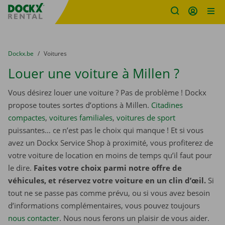
sitename
Skip content
Skip language
You are here:
du
Dockx.be
to
Voitures
Louer une voiture à Millen ?
Vous désirez louer une voiture ? Pas de problème ! Dockx
propose toutes sortes d’options à Millen.
Citadines
compactes
,
voitures familiales
,
voitures de sport
puissantes… ce n’est pas le choix qui manque ! Et si vous
avez un Dockx Service Shop à proximité, vous profiterez de
votre voiture de location en moins de temps qu’il faut pour
le dire.
Faites votre choix parmi notre offre de
véhicules, et réservez votre voiture en un clin d’œil.
Si
tout ne se passe pas comme prévu, ou si vous avez besoin
d’informations complémentaires, vous pouvez toujours
nous contacter
. Nous nous ferons un plaisir de vous aider.