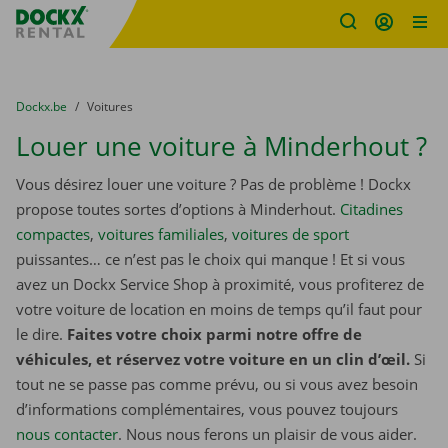
sitename
Skip content
Skip language
You are here:
du
Dockx.be
to
Voitures
Louer une voiture à Minderhout ?
Vous désirez louer une voiture ? Pas de problème ! Dockx
propose toutes sortes d’options à Minderhout.
Citadines
compactes
,
voitures familiales
,
voitures de sport
puissantes… ce n’est pas le choix qui manque ! Et si vous
avez un Dockx Service Shop à proximité, vous profiterez de
votre voiture de location en moins de temps qu’il faut pour
le dire.
Faites votre choix parmi notre offre de
véhicules, et réservez votre voiture en un clin d’œil.
Si
tout ne se passe pas comme prévu, ou si vous avez besoin
d’informations complémentaires, vous pouvez toujours
nous contacter
. Nous nous ferons un plaisir de vous aider.