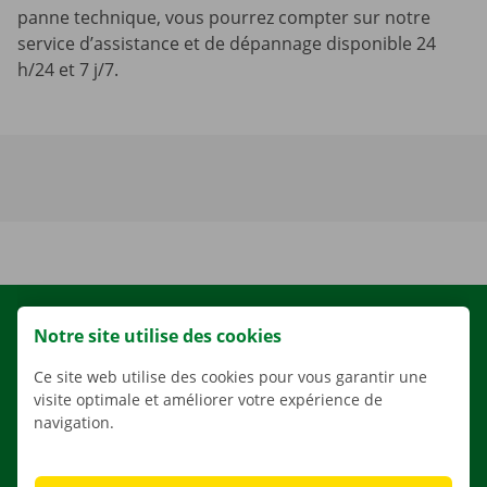
panne technique, vous pourrez compter sur notre
service d’assistance et de dépannage disponible 24
h/24 et 7 j/7.
LOCATION
Notre site utilise des cookies
NOS VÉHICULES
Ce site web utilise des cookies pour vous garantir une
NOS SERVICES
visite optimale et améliorer votre expérience de
navigation.
AGENCES
APPLI