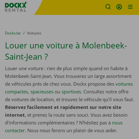
sitename
Skip content
Skip language
You are here:
du
Dockx.be
to
Voitures
Louer une voiture à Molenbeek-
Saint-Jean ?
Louer une voiture : rien de plus simple quand on habite à
Molenbeek-Saint-Jean. Vous trouverez un large assortiment
de véhicules près de chez vous. Dockx propose des
voitures
compactes
,
spacieuses
ou
sportives
. Consultez notre offre
de voitures de location, et trouvez le véhicule qu’il vous faut.
Réservez facilement et rapidement sur notre site
internet
, et prenez la route sans souci. Vous avez besoin
d’informations complémentaires ? N’hésitez pas à
nous
contacter
. Nous nous ferons un plaisir de vous aider.