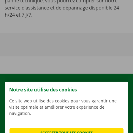
panne technique, vous pourrez compter sur notre
service d’assistance et de dépannage disponible 24
h/24 et 7 j/7.
LOCATION
Notre site utilise des cookies
NOS VÉHICULES
Ce site web utilise des cookies pour vous garantir une
NOS SERVICES
visite optimale et améliorer votre expérience de
AGENCES
navigation.
APPLI
SOLUTIONS DE DÉMÉNAGEMENT
ACCEPTER TOUS LES COOKIES