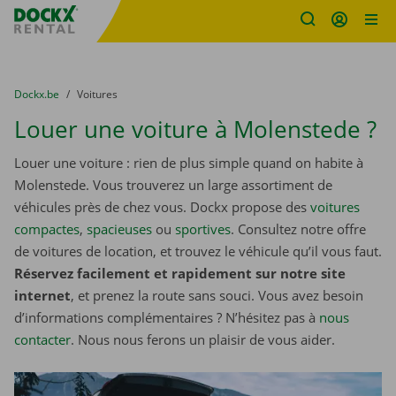
sitename
Skip content
Skip language
You are here:
du
Dockx.be
to
Voitures
Louer une voiture à Molenstede ?
Louer une voiture : rien de plus simple quand on habite à
Molenstede. Vous trouverez un large assortiment de
véhicules près de chez vous. Dockx propose des
voitures
compactes
,
spacieuses
ou
sportives
. Consultez notre offre
de voitures de location, et trouvez le véhicule qu’il vous faut.
Réservez facilement et rapidement sur notre site
internet
, et prenez la route sans souci. Vous avez besoin
d’informations complémentaires ? N’hésitez pas à
nous
contacter
. Nous nous ferons un plaisir de vous aider.