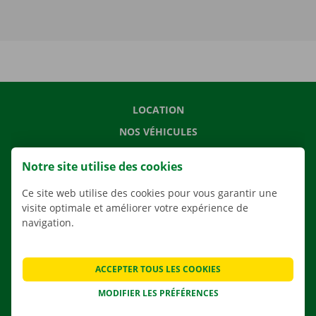
LOCATION
NOS VÉHICULES
NOS SERVICES
Notre site utilise des cookies
AGENCES
Ce site web utilise des cookies pour vous garantir une
APPLI
visite optimale et améliorer votre expérience de
SOLUTIONS DE DÉMÉNAGEMENT
navigation.
ACCEPTER TOUS LES COOKIES
CONTACTEZ NOUS
MODIFIER LES PRÉFÉRENCES
QUESTIONS FRÉQUENTES