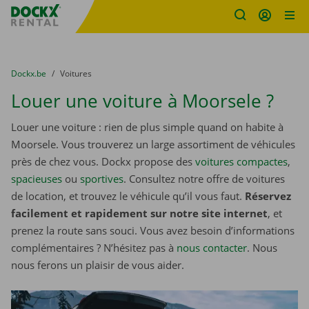
sitename
Skip content
Skip language
You are here:
du
Dockx.be
to
Voitures
Louer une voiture à Moorsele ?
Louer une voiture : rien de plus simple quand on habite à
Moorsele. Vous trouverez un large assortiment de véhicules
près de chez vous. Dockx propose des
voitures compactes
,
spacieuses
ou
sportives
. Consultez notre offre de voitures
de location, et trouvez le véhicule qu’il vous faut.
Réservez
facilement et rapidement sur notre site internet
, et
prenez la route sans souci. Vous avez besoin d’informations
complémentaires ? N’hésitez pas à
nous contacter
. Nous
nous ferons un plaisir de vous aider.