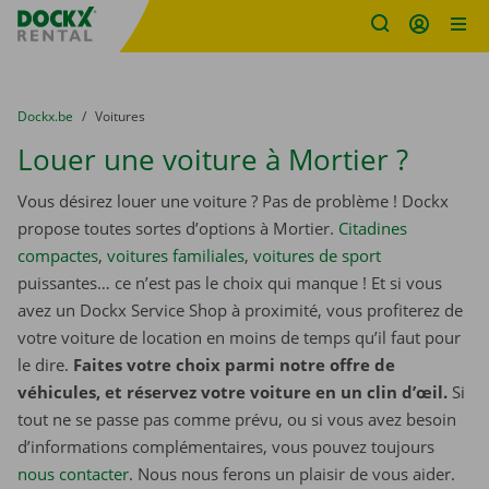
sitename
Skip content
Skip language
You are here:
du
Dockx.be
to
Voitures
Louer une voiture à Mortier ?
Vous désirez louer une voiture ? Pas de problème ! Dockx
propose toutes sortes d’options à Mortier.
Citadines
compactes
,
voitures familiales
,
voitures de sport
puissantes… ce n’est pas le choix qui manque ! Et si vous
avez un Dockx Service Shop à proximité, vous profiterez de
votre voiture de location en moins de temps qu’il faut pour
le dire.
Faites votre choix parmi notre offre de
véhicules, et réservez votre voiture en un clin d’œil.
Si
tout ne se passe pas comme prévu, ou si vous avez besoin
d’informations complémentaires, vous pouvez toujours
nous contacter
. Nous nous ferons un plaisir de vous aider.