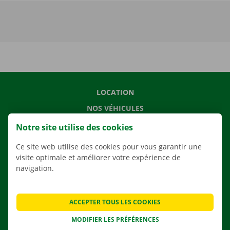
LOCATION
NOS VÉHICULES
NOS SERVICES
Notre site utilise des cookies
AGENCES
Ce site web utilise des cookies pour vous garantir une
APPLI
visite optimale et améliorer votre expérience de
navigation.
SOLUTIONS DE DÉMÉNAGEMENT
ACCEPTER TOUS LES COOKIES
MODIFIER LES PRÉFÉRENCES
CONTACTEZ NOUS