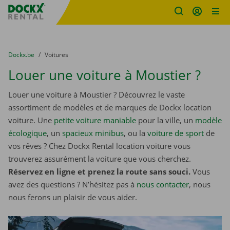
sitename
Skip content
Skip language
You are here:
du
Dockx.be
to
Voitures
Louer une voiture à Moustier ?
Louer une voiture à Moustier ? Découvrez le vaste
assortiment de modèles et de marques de Dockx location
voiture. Une
petite voiture maniable
pour la ville, un
modèle
écologique
, un
spacieux minibus
, ou la
voiture de sport
de
vos rêves ? Chez Dockx Rental location voiture vous
trouverez assurément la voiture que vous cherchez.
Réservez en ligne et prenez la route sans souci.
Vous
avez des questions ? N’hésitez pas à
nous contacter
, nous
nous ferons un plaisir de vous aider.