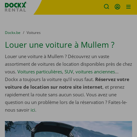
sitename
Skip content
Skip language
You are here:
du
Dockx.be
to
Voitures
Louer une voiture à Mullem ?
Louer une voiture à Mullem ? Découvrez un vaste
assortiment de voitures de location disponibles près de chez
vous.
Voitures particulières
,
SUV
,
voitures anciennes
…
Dockx a toujours la voiture qu’il vous faut.
Réservez votre
voiture de location sur notre site internet
, et prenez
rapidement la route sans aucun souci. Vous avez une
question ou un problème lors de la réservation ? Faites-le-
nous savoir
ici
.