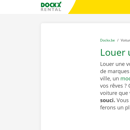
Skip content
Skip language
sitename
You are here:
du
Dockx.be
to
Voitu
Louer 
Louer une v
de marques 
ville, un
mod
vos rêves ? 
voiture que
souci.
Vous 
ferons un pl