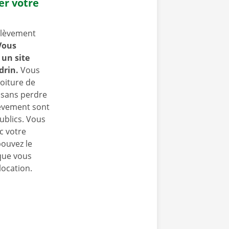
er votre
nlèvement
Vous
un site
drin.
Vous
oiture de
t sans perdre
lèvement sont
ublics. Vous
c votre
pouvez le
que vous
location.