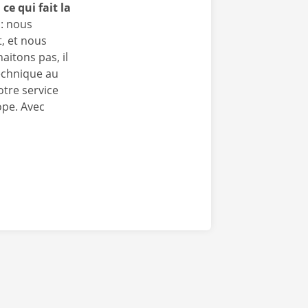
ce qui fait la
 : nous
t, et nous
itons pas, il
echnique au
otre service
ope. Avec