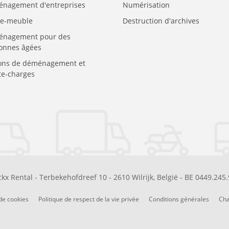
nagement d'entreprises
Numérisation
e-meuble
Destruction d'archives
nagement pour des
onnes âgées
ons de déménagement et
e-charges
kx Rental
-
Terbekehofdreef 10
-
2610
Wilrijk
,
België
-
BE 0449.245
de cookies
Politique de respect de la vie privée
Conditions générales
Cha