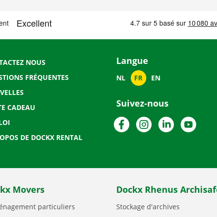
Langue
TACTEZ NOUS
STIONS FRÉQUENTES
NL
FR
EN
VELLES
Suivez-nous
TE CADEAU
Facebook
Instagram
LinkedIn
YouTu
LOI
ROPOS DE DOCKX RENTAL
kx Movers
Dockx Rhenus Archisaf
nagement particuliers
Stockage d'archives