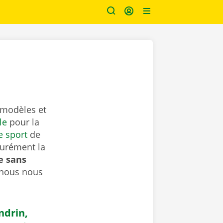
 modèles et
le
pour la
e sport
de
surément la
e sans
 nous nous
ndrin,