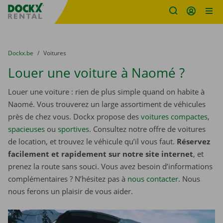
sitename
Skip content
Skip language
You are here:
du
Dockx.be
to
Voitures
Louer une voiture à Naomé ?
Louer une voiture : rien de plus simple quand on habite à
Naomé. Vous trouverez un large assortiment de véhicules
près de chez vous. Dockx propose des
voitures compactes
,
spacieuses
ou
sportives
. Consultez notre offre de voitures
de location, et trouvez le véhicule qu’il vous faut.
Réservez
facilement et rapidement sur notre site internet
, et
prenez la route sans souci. Vous avez besoin d’informations
complémentaires ? N’hésitez pas à
nous contacter
. Nous
nous ferons un plaisir de vous aider.