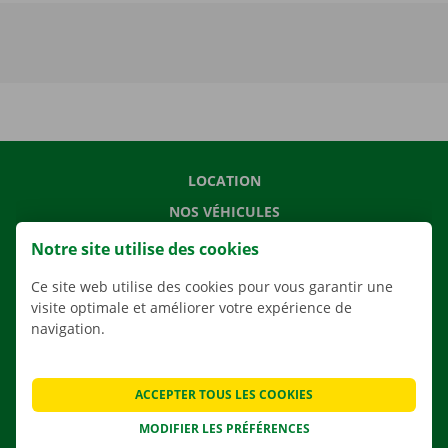
LOCATION
NOS VÉHICULES
NOS SERVICES
Notre site utilise des cookies
AGENCES
Ce site web utilise des cookies pour vous garantir une
APPLI
visite optimale et améliorer votre expérience de
navigation.
SOLUTIONS DE DÉMÉNAGEMENT
ACCEPTER TOUS LES COOKIES
MODIFIER LES PRÉFÉRENCES
CONTACTEZ NOUS