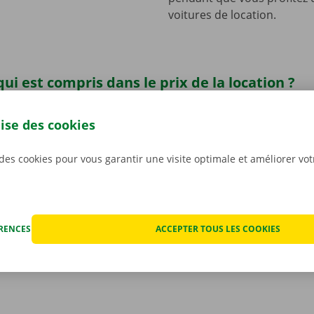
voitures de location.
qui est compris dans le prix de la location ?
te en toute sérénité. Lorsque vous louez une voiture chez D
’y aura ni mauvaise surprise ni frais imprévus. Nous constat
lise des cookies
t ensemble avant que vous ne preniez le volant, et nous v
mérique du rapport.
La transparence des prix et les servic
 des cookies pour vous garantir une visite optimale et améliorer vo
s sont notre priorité absolue.
Et si vous êtes tout de mêm
echnique, vous pourrez compter sur notre service d’assist
ponible 24 h/24 et 7 j/7.
ÉRENCES
ACCEPTER TOUS LES COOKIES