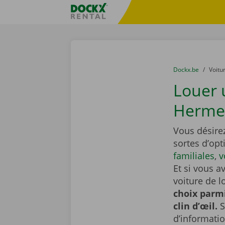
Skip content
Skip language
sitename
You are here:
du
Dockx.be
to
Voitu
Louer 
Herme
Vous désire
sortes d’o
familiales
,
v
Et si vous a
voiture de l
choix parmi
clin d’œil.
S
d’informati