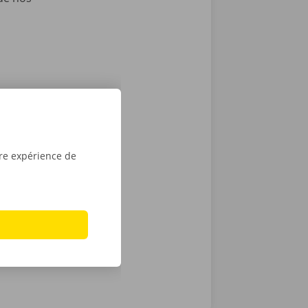
ockx, vous
ons tout
ous envoyons
es
tre expérience de
e victime
ance et de