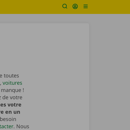
e toutes
,
voitures
i manque !
z de votre
tes votre
re en un
 besoin
tacter
. Nous