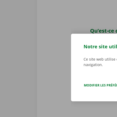
Qu’est-ce 
Prenez la rou
savez qu’il n
Notre site uti
éventuel dégâ
une copie nu
Ce site web utilise
personnalisé
navigation.
d’une panne t
dépannage dis
MODIFIER LES PRÉF