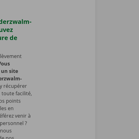
ederzwalm-
uvez
ure de
nlèvement
Vous
un site
derzwalm-
y récupérer
toute facilité,
os points
les en
éférez venir à
 personnel ?
 nous
de nos