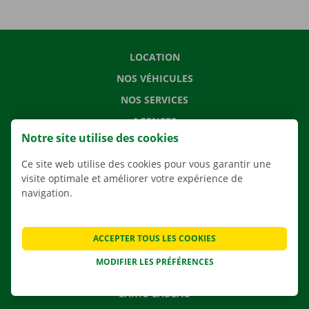
LOCATION
NOS VÉHICULES
NOS SERVICES
AGENCES
Notre site utilise des cookies
APPLI
Ce site web utilise des cookies pour vous garantir une
SOLUTIONS DE DÉMÉNAGEMENT
visite optimale et améliorer votre expérience de
navigation.
CONTACTEZ NOUS
ACCEPTER TOUS LES COOKIES
QUESTIONS FRÉQUENTES
MODIFIER LES PRÉFÉRENCES
NOUVELLES
CARTE CADEAU