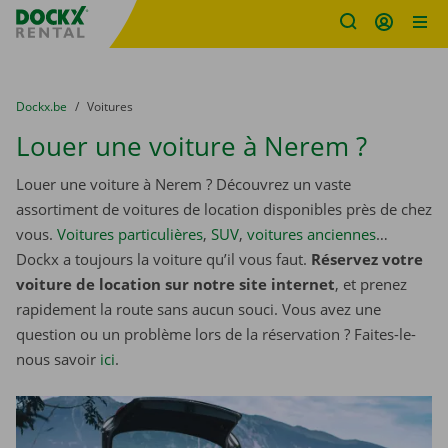
sitename
Skip content
Skip language
You are here:
du
Dockx.be
to
Voitures
Louer une voiture à Nerem ?
Louer une voiture à Nerem ? Découvrez un vaste
assortiment de voitures de location disponibles près de chez
vous.
Voitures particulières
,
SUV
,
voitures anciennes
…
Dockx a toujours la voiture qu’il vous faut.
Réservez votre
voiture de location sur notre site internet
, et prenez
rapidement la route sans aucun souci. Vous avez une
question ou un problème lors de la réservation ? Faites-le-
nous savoir
ici
.