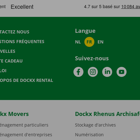
Langue
TACTEZ NOUS
STIONS FRÉQUENTES
NL
FR
EN
VELLES
Suivez-nous
TE CADEAU
Facebook
Instagram
LinkedIn
YouTu
LOI
ROPOS DE DOCKX RENTAL
kx Movers
Dockx Rhenus Archisaf
nagement particuliers
Stockage d'archives
nagement d'entreprises
Numérisation