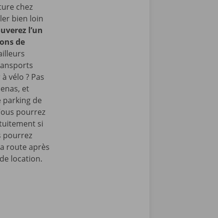
ture chez
er bien loin
uverez l’un
rons de
illeurs
ransports
 à vélo ? Pas
enas, et
e parking de
Vous pourrez
tuitement si
s pourrez
la route après
de location.