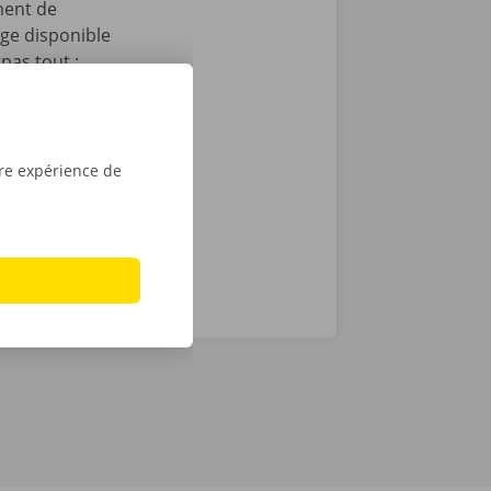
ment de
age disponible
pas tout :
 après le
t que vous
sé sont de
tre expérience de