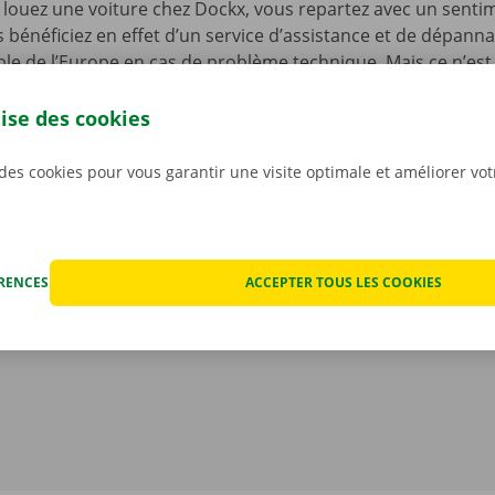
louez une voiture chez Dockx, vous repartez avec un senti
s bénéficiez en effet d’un service d’assistance et de dépann
le de l’Europe en cas de problème technique. Mais ce n’est 
ous n’avez pas à vous inquiéter des éventuels frais imprévus
ocation. Nous constatons l’état de la voiture ensemble avan
lise des cookies
ant.
Pour nous, la transparence et un service personnali
iorités.
 des cookies pour vous garantir une visite optimale et améliorer vo
ÉRENCES
ACCEPTER TOUS LES COOKIES