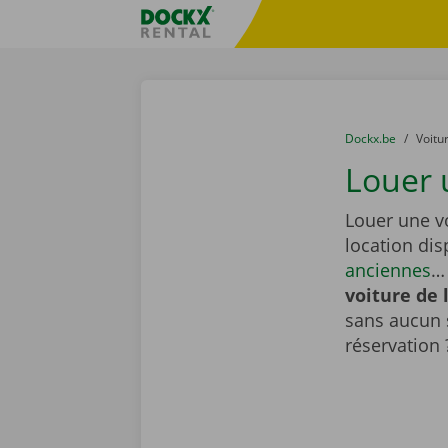
Skip content
Skip language
sitename
You are here:
du
Dockx.be
to
Voitu
Louer 
Louer une v
location di
anciennes
… 
voiture de 
sans aucun 
réservation 