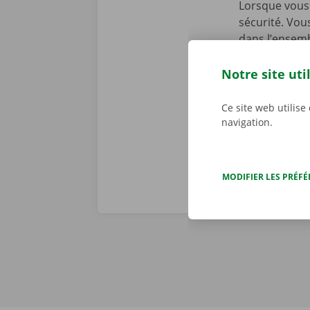
Lorsque vous 
sécurité. Vou
dans l’ensemb
chez Dockx, v
début de la l
Notre site uti
preniez le vol
véritables pr
Ce site web utilise
navigation.
MODIFIER LES PRÉF