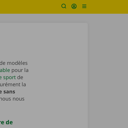
t de modèles
iable
pour la
e sport
de
surément la
e sans
 nous nous
re de