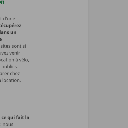
on
t d’une
Récupérez
 dans un
e
sites sont si
uvez venir
cation à vélo,
 publics.
arer chez
 location.
ce qui fait la
 : nous