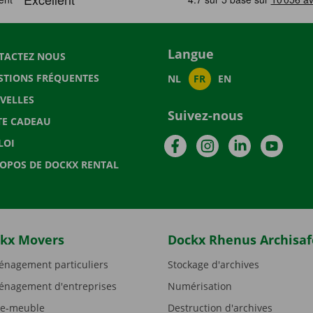
Langue
TACTEZ NOUS
STIONS FRÉQUENTES
NL
FR
EN
VELLES
Suivez-nous
TE CADEAU
Facebook
Instagram
LinkedIn
YouTu
LOI
ROPOS DE DOCKX RENTAL
kx Movers
Dockx Rhenus Archisaf
nagement particuliers
Stockage d'archives
nagement d'entreprises
Numérisation
e-meuble
Destruction d'archives