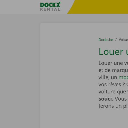
Skip content
Skip language
sitename
You are here:
du
Dockx.be
to
Voitu
Louer 
Louer une v
et de marqu
ville, un
mod
vos rêves ? 
voiture que
souci.
Vous 
ferons un pl