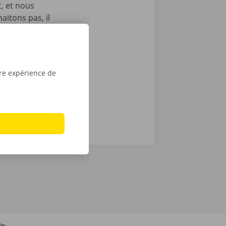
t, et nous
itons pas, il
echnique au
otre service
ope. Avec
tre expérience de