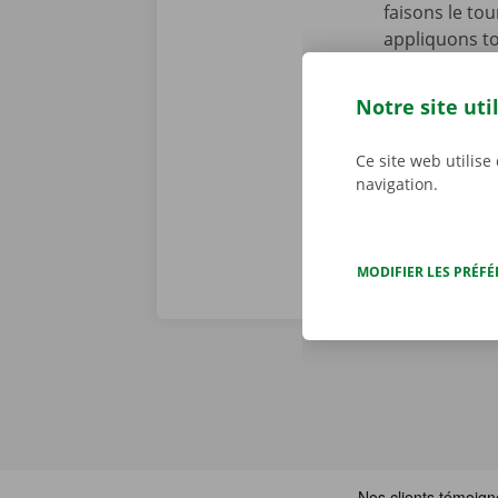
faisons le to
appliquons to
se peut toute
cours de la p
Notre site uti
d’assistance 
Dockx, vous p
Ce site web utilise
navigation.
MODIFIER LES PRÉF