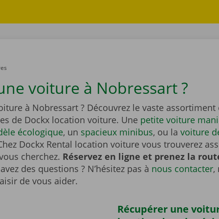
res
une voiture à Nobressart ?
oiture à Nobressart ? Découvrez le vaste assortimen
es de Dockx location voiture. Une
petite voiture man
èle écologique
, un
spacieux minibus
, ou la
voiture d
Chez Dockx Rental location voiture vous trouverez as
 vous cherchez.
Réservez en ligne et prenez la rout
avez des questions ? N’hésitez pas à
nous contacter
,
aisir de vous aider.
Récupérer une voitu