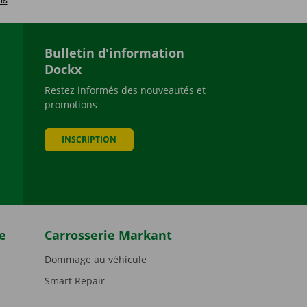
Bulletin d'information
Dockx
Restez informés des nouveautés et
promotions
be
INSCRIPTION
e
Carrosserie Markant
Dommage au véhicule
Smart Repair