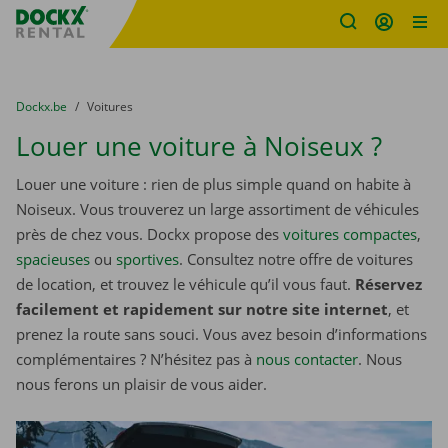
sitename
Skip content
Skip language
You are here:
du
Dockx.be
to
Voitures
Louer une voiture à Noiseux ?
Louer une voiture : rien de plus simple quand on habite à
Noiseux. Vous trouverez un large assortiment de véhicules
près de chez vous. Dockx propose des
voitures compactes
,
spacieuses
ou
sportives
. Consultez notre offre de voitures
de location, et trouvez le véhicule qu’il vous faut.
Réservez
facilement et rapidement sur notre site internet
, et
prenez la route sans souci. Vous avez besoin d’informations
complémentaires ? N’hésitez pas à
nous contacter
. Nous
nous ferons un plaisir de vous aider.