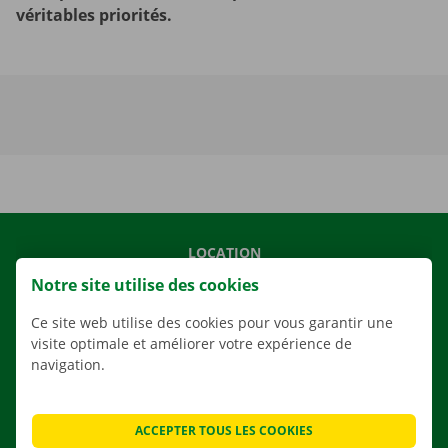
véritables priorités.
LOCATION
Notre site utilise des cookies
NOS VÉHICULES
NOS SERVICES
Ce site web utilise des cookies pour vous garantir une
visite optimale et améliorer votre expérience de
AGENCES
navigation.
APPLI
SOLUTIONS DE DÉMÉNAGEMENT
ACCEPTER TOUS LES COOKIES