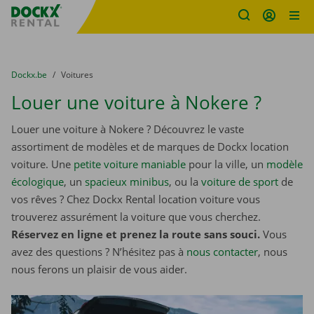
sitename
Skip content
Skip language
You are here:
du
Dockx.be
to
Voitures
Louer une voiture à Nokere ?
Louer une voiture à Nokere ? Découvrez le vaste
assortiment de modèles et de marques de Dockx location
voiture. Une
petite voiture maniable
pour la ville, un
modèle
écologique
, un
spacieux minibus
, ou la
voiture de sport
de
vos rêves ? Chez Dockx Rental location voiture vous
trouverez assurément la voiture que vous cherchez.
Réservez en ligne et prenez la route sans souci.
Vous
avez des questions ? N’hésitez pas à
nous contacter
, nous
nous ferons un plaisir de vous aider.