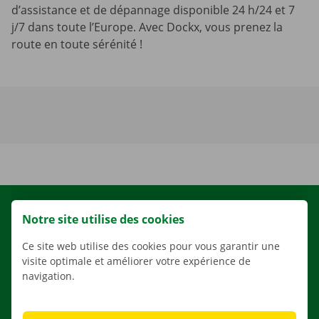
d’assistance et de dépannage disponible 24 h/24 et 7
j/7 dans toute l’Europe. Avec Dockx, vous prenez la
route en toute sérénité !
LOCATION
Notre site utilise des cookies
NOS VÉHICULES
Ce site web utilise des cookies pour vous garantir une
NOS SERVICES
visite optimale et améliorer votre expérience de
navigation.
AGENCES
APPLI