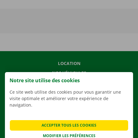
LOCATION
NOS VÉHICULES
Notre site utilise des cookies
NOS SERVICES
Ce site web utilise des cookies pour vous garantir une
AGENCES
visite optimale et améliorer votre expérience de
APPLI
navigation.
SOLUTIONS DE DÉMÉNAGEMENT
ACCEPTER TOUS LES COOKIES
MODIFIER LES PRÉFÉRENCES