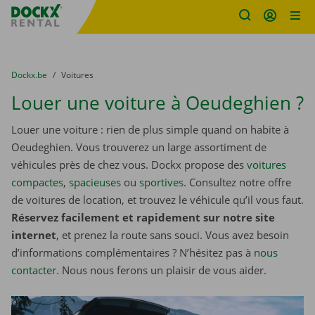
sitename
Skip content
Skip language
You are here:
du
Dockx.be
to
Voitures
Louer une voiture à Oeudeghien ?
Louer une voiture : rien de plus simple quand on habite à
Oeudeghien. Vous trouverez un large assortiment de
véhicules près de chez vous. Dockx propose des
voitures
compactes
,
spacieuses
ou
sportives
. Consultez notre offre
de voitures de location, et trouvez le véhicule qu’il vous faut.
Réservez facilement et rapidement sur notre site
internet
, et prenez la route sans souci. Vous avez besoin
d’informations complémentaires ? N’hésitez pas à
nous
contacter
. Nous nous ferons un plaisir de vous aider.