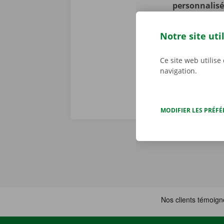
personnalisé
constatons to
problème tech
Notre site uti
j/7 dans toute
Ce site web utilise
navigation.
MODIFIER LES PRÉF