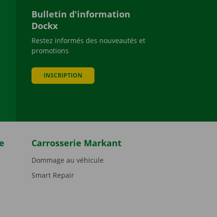
Bulletin d'information
Dockx
Restez informés des nouveautés et
promotions
be
INSCRIPTION
e
Carrosserie Markant
Dommage au véhicule
Smart Repair