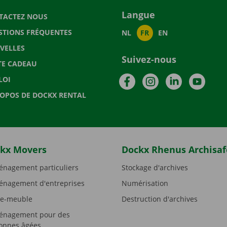
Langue
TACTEZ NOUS
STIONS FRÉQUENTES
NL
FR
EN
VELLES
Suivez-nous
TE CADEAU
Facebook
Instagram
LinkedIn
YouTu
LOI
ROPOS DE DOCKX RENTAL
kx Movers
Dockx Rhenus Archisaf
nagement particuliers
Stockage d'archives
nagement d'entreprises
Numérisation
e-meuble
Destruction d'archives
nagement pour des
onnes âgées