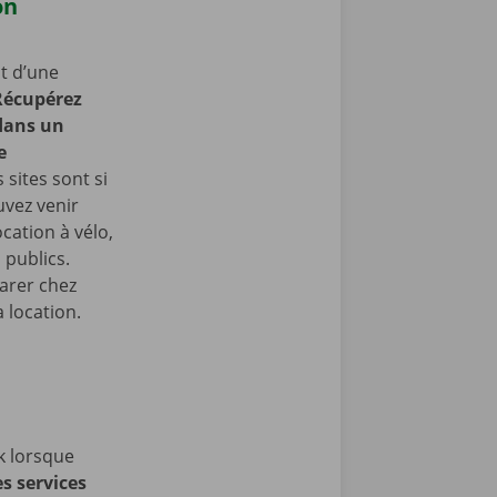
on
t d’une
Récupérez
 dans un
e
 sites sont si
uvez venir
cation à vélo,
 publics.
arer chez
 location.
k lorsque
es services