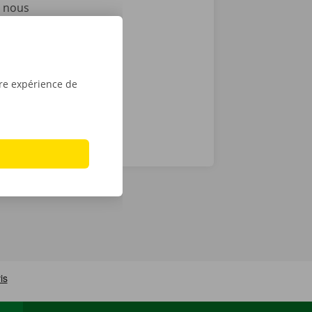
i nous
as de
24 h/24 et 7
tre expérience de