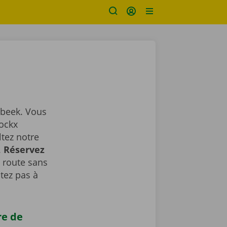
bbeek. Vous
Dockx
ltez notre
.
Réservez
a route sans
tez pas à
re de