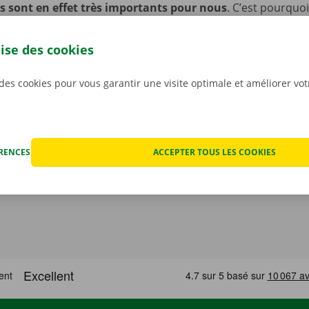
s sont en effet très importants pour nous
. C’est pourquo
ut éventuel dégât avant que ne partiez avec la voiture. En c
nique, vous profitez d’un service de dépannage disponible 
lise des cookies
 l’Europe. Ainsi, vous rentrez toujours en toute sécurité.
 des cookies pour vous garantir une visite optimale et améliorer vo
ÉRENCES
ACCEPTER TOUS LES COOKIES