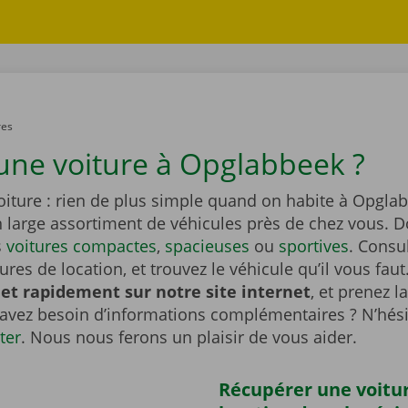
res
une voiture à Opglabbeek ?
oiture : rien de plus simple quand on habite à Opgla
n large assortiment de véhicules près de chez vous. 
s
voitures compactes
,
spacieuses
ou
sportives
. Consu
tures de location, et trouvez le véhicule qu’il vous faut
et rapidement sur notre site internet
, et prenez l
 avez besoin d’informations complémentaires ? N’hési
ter
. Nous nous ferons un plaisir de vous aider.
Récupérer une voitu