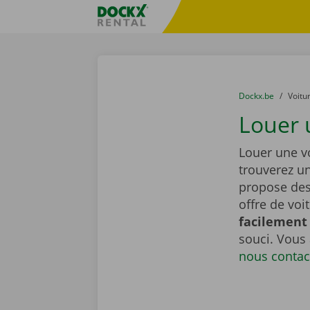
Skip content
Skip language
sitename
You are here:
du
Dockx.be
to
Voitu
Louer 
Louer une v
trouverez u
propose de
offre de voi
facilement 
souci. Vous
nous contac