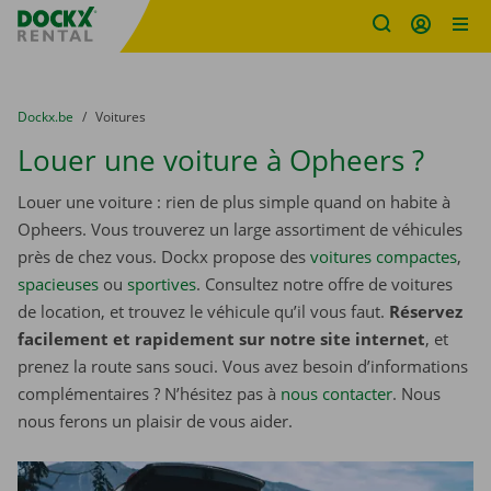
sitename
Skip content
Skip language
You are here:
du
Dockx.be
to
Voitures
Louer une voiture à Opheers ?
Louer une voiture : rien de plus simple quand on habite à
Opheers. Vous trouverez un large assortiment de véhicules
près de chez vous. Dockx propose des
voitures compactes
,
spacieuses
ou
sportives
. Consultez notre offre de voitures
de location, et trouvez le véhicule qu’il vous faut.
Réservez
facilement et rapidement sur notre site internet
, et
prenez la route sans souci. Vous avez besoin d’informations
complémentaires ? N’hésitez pas à
nous contacter
. Nous
nous ferons un plaisir de vous aider.