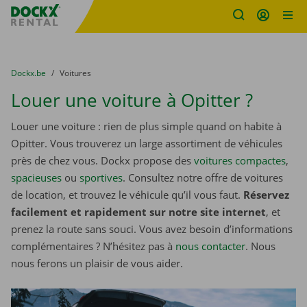
sitename
Skip content
Skip language
You are here:
du
Dockx.be
to
Voitures
Louer une voiture à Opitter ?
Louer une voiture : rien de plus simple quand on habite à
Opitter. Vous trouverez un large assortiment de véhicules
près de chez vous. Dockx propose des
voitures compactes
,
spacieuses
ou
sportives
. Consultez notre offre de voitures
de location, et trouvez le véhicule qu’il vous faut.
Réservez
facilement et rapidement sur notre site internet
, et
prenez la route sans souci. Vous avez besoin d’informations
complémentaires ? N’hésitez pas à
nous contacter
. Nous
nous ferons un plaisir de vous aider.