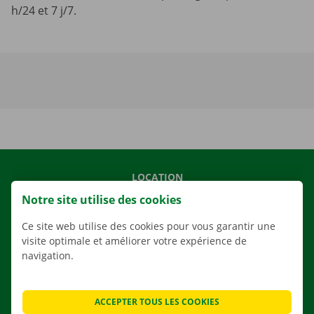
h/24 et 7 j/7.
LOCATION
Notre site utilise des cookies
NOS VÉHICULES
NOS SERVICES
Ce site web utilise des cookies pour vous garantir une
visite optimale et améliorer votre expérience de
AGENCES
navigation.
APPLI
SOLUTIONS DE DÉMÉNAGEMENT
ACCEPTER TOUS LES COOKIES