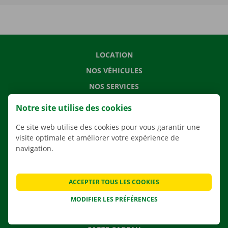
LOCATION
NOS VÉHICULES
NOS SERVICES
AGENCES
Notre site utilise des cookies
APPLI
Ce site web utilise des cookies pour vous garantir une
SOLUTIONS DE DÉMÉNAGEMENT
visite optimale et améliorer votre expérience de
navigation.
CONTACTEZ NOUS
ACCEPTER TOUS LES COOKIES
QUESTIONS FRÉQUENTES
MODIFIER LES PRÉFÉRENCES
NOUVELLES