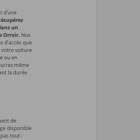
t d’une
Récupérez
 dans un
e Orroir.
Nos
les d’accès que
 votre voiture
re ou en
pourrez même
nt la durée
ment de
age disponible
pas tout :