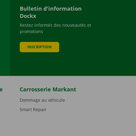
Bulletin d'information
Dockx
Restez informés des nouveautés et
promotions
be
INSCRIPTION
e
Carrosserie Markant
Dommage au véhicule
Smart Repair