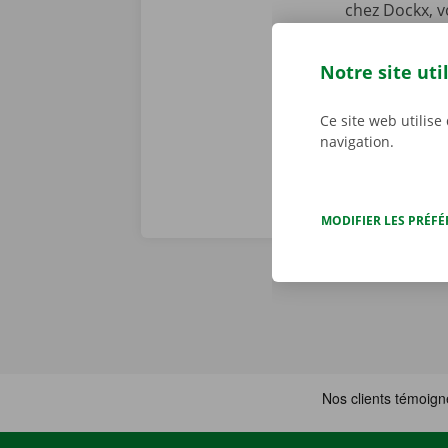
chez Dockx, v
début de la l
preniez le vol
Notre site uti
véritables pr
Ce site web utilise
navigation.
MODIFIER LES PRÉF