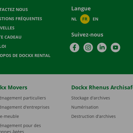
Langue
TACTEZ NOUS
STIONS FRÉQUENTES
NL
FR
EN
VELLES
Suivez-nous
TE CADEAU
Facebook
Instagram
LinkedIn
YouTu
LOI
ROPOS DE DOCKX RENTAL
kx Movers
Dockx Rhenus Archisaf
nagement particuliers
Stockage d'archives
nagement d'entreprises
Numérisation
e-meuble
Destruction d'archives
nagement pour des
onnes âgées