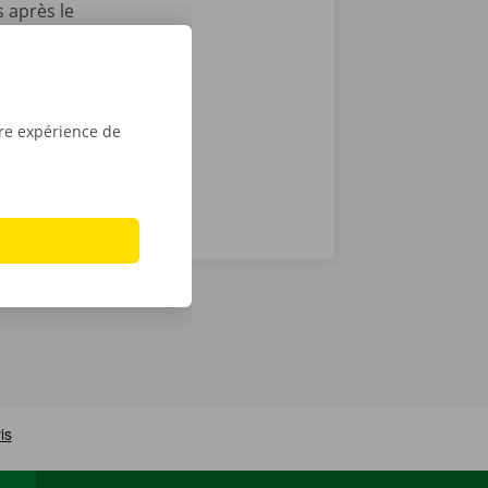
 après le
t que vous
sé sont de
tre expérience de