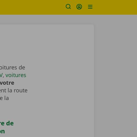
oitures de
V
,
voitures
votre
nt la route
e la
re de
on