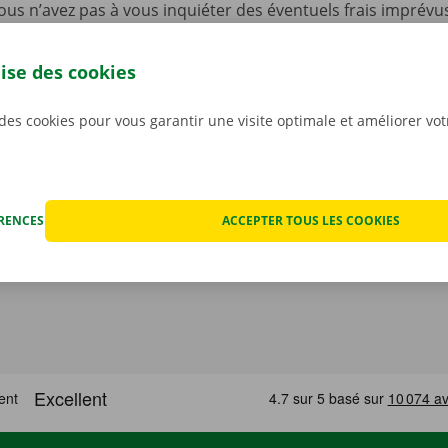
ous n’avez pas à vous inquiéter des éventuels frais imprévus
ocation. Nous constatons l’état de la voiture ensemble avan
ant.
Pour nous, la transparence et un service personnali
lise des cookies
iorités.
 des cookies pour vous garantir une visite optimale et améliorer vo
ÉRENCES
ACCEPTER TOUS LES COOKIES