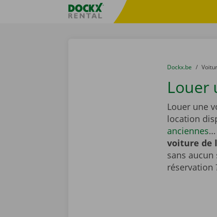
Skip content
Skip language
sitename
You are here:
du
Dockx.be
to
Voitu
Louer 
Louer une vo
location di
anciennes
… 
voiture de 
sans aucun 
réservation 