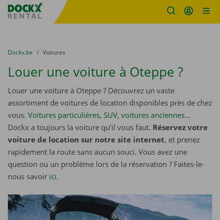
sitename
Skip content
Skip language
You are here:
du
Dockx.be
to
Voitures
Louer une voiture à Oteppe ?
Louer une voiture à Oteppe ? Découvrez un vaste
assortiment de voitures de location disponibles près de chez
vous.
Voitures particulières
,
SUV
,
voitures anciennes
…
Dockx a toujours la voiture qu’il vous faut.
Réservez votre
voiture de location sur notre site internet
, et prenez
rapidement la route sans aucun souci. Vous avez une
question ou un problème lors de la réservation ? Faites-le-
nous savoir
ici
.