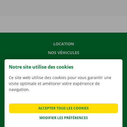
LOCATION
NOS VÉHICULES
NOS SERVICES
Notre site utilise des cookies
AGENCES
Ce site web utilise des cookies pour vous garantir une
APPLI
visite optimale et améliorer votre expérience de
SOLUTIONS DE DÉMÉNAGEMENT
navigation.
ACCEPTER TOUS LES COOKIES
CONTACTEZ NOUS
MODIFIER LES PRÉFÉRENCES
QUESTIONS FRÉQUENTES