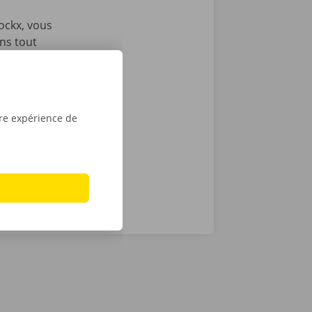
ockx, vous
ons tout
ous envoyons
es
e victime
ance et de
tre expérience de