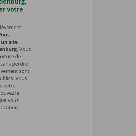
udenburg,
er votre
nlèvement
Vous
un site
enburg.
Vous
oiture de
t sans perdre
lèvement sont
ublics. Vous
c votre
pouvez le
que vous
location.