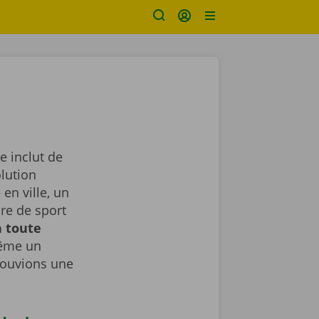
e inclut de
lution
en ville, un
ure de sport
n toute
même un
rouvions une