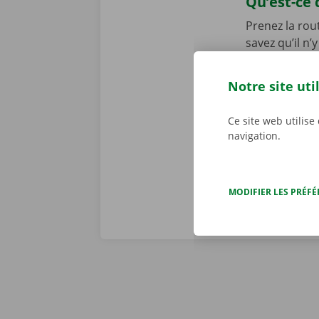
Qu’est-ce 
Prenez la rou
savez qu’il n
éventuel dégâ
une copie nu
Notre site uti
personnalisé
d’une panne t
Ce site web utilise
dépannage dis
navigation.
MODIFIER LES PRÉF