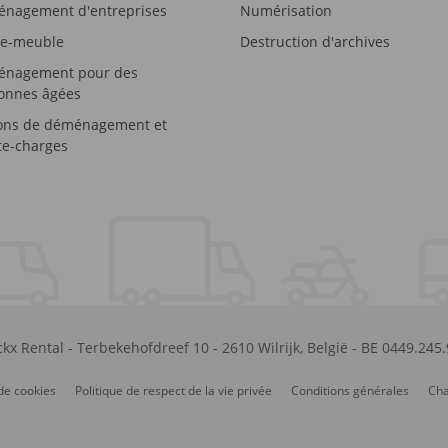
nagement d'entreprises
Numérisation
e-meuble
Destruction d'archives
nagement pour des
onnes âgées
ons de déménagement et
e-charges
kx Rental
-
Terbekehofdreef 10
-
2610
Wilrijk
,
België
-
BE 0449.245
de cookies
Politique de respect de la vie privée
Conditions générales
Cha