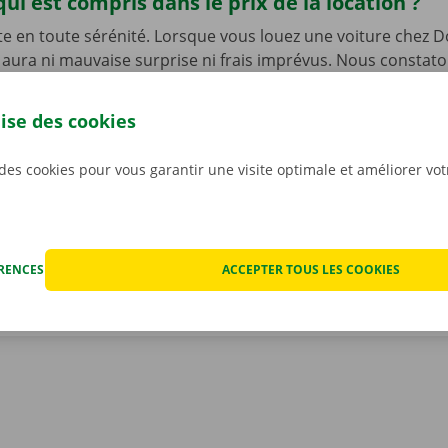
qui est compris dans le prix de la location ?
te en toute sérénité. Lorsque vous louez une voiture chez D
’y aura ni mauvaise surprise ni frais imprévus. Nous constat
t ensemble avant que vous ne preniez le volant, et nous v
mérique du rapport.
La transparence des prix et les servic
lise des cookies
s sont notre priorité absolue.
Et si vous êtes tout de mêm
echnique, vous pourrez compter sur notre service d’assist
 des cookies pour vous garantir une visite optimale et améliorer vo
ponible 24 h/24 et 7 j/7.
ÉRENCES
ACCEPTER TOUS LES COOKIES