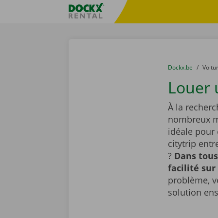
Skip content
Skip language
sitename
You are here:
du
Dockx.be
to
Voitu
Louer 
À la recherc
nombreux mo
idéale pour
citytrip ent
?
Dans tous
facilité sur
problème, v
solution en