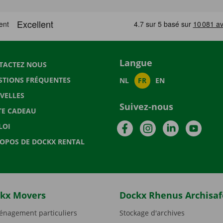
Langue
TACTEZ NOUS
STIONS FRÉQUENTES
NL
FR
EN
VELLES
Suivez-nous
TE CADEAU
Facebook
Instagram
LinkedIn
YouTu
LOI
ROPOS DE DOCKX RENTAL
kx Movers
Dockx Rhenus Archisaf
nagement particuliers
Stockage d'archives