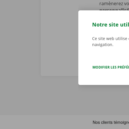
ramènerez vot
personnalisé
constatons to
Notre site uti
problème tech
j/7 dans toute
Ce site web utilise
navigation.
MODIFIER LES PRÉF