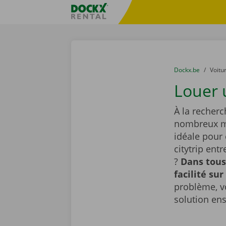
Skip content
Skip language
sitename
You are here:
du
Dockx.be
to
Voitu
Louer u
À la recherc
nombreux mo
idéale pour
citytrip ent
?
Dans tous
facilité sur
problème, v
solution en