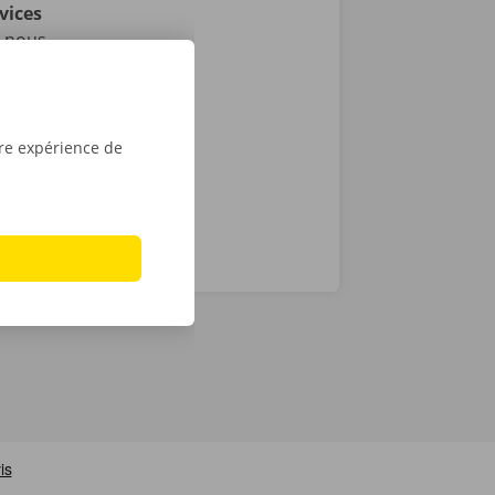
vices
i nous
as de
24 h/24 et 7
tre expérience de