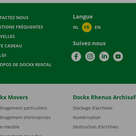
Langue
TACTEZ NOUS
STIONS FRÉQUENTES
NL
FR
EN
VELLES
Suivez-nous
TE CADEAU
Facebook
Instagram
LinkedIn
YouTu
LOI
ROPOS DE DOCKX RENTAL
kx Movers
Dockx Rhenus Archisaf
nagement particuliers
Stockage d'archives
nagement d'entreprises
Numérisation
e-meuble
Destruction d'archives