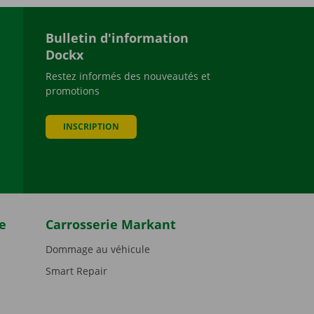
Bulletin d'information
Dockx
Restez informés des nouveautés et
promotions
be
INSCRIPTION
e
Carrosserie Markant
Dommage au véhicule
Smart Repair