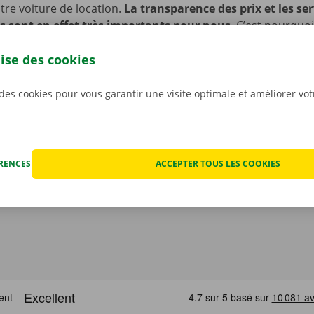
re voiture de location.
La transparence des prix et les ser
s sont en effet très importants pour nous
. C’est pourquo
ut éventuel dégât avant que ne partiez avec la voiture. En c
lise des cookies
nique, vous profitez d’un service de dépannage disponible 
 l’Europe. Ainsi, vous rentrez toujours en toute sécurité.
 des cookies pour vous garantir une visite optimale et améliorer vo
ÉRENCES
ACCEPTER TOUS LES COOKIES