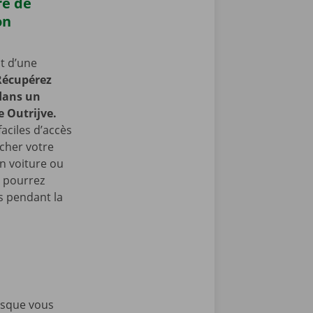
re de
on
t d’une
Récupérez
 dans un
e Outrijve.
faciles d’accès
cher votre
en voiture ou
s pourrez
 pendant la
rsque vous