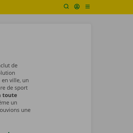
nclut de
lution
en ville, un
ure de sport
n toute
même un
rouvions une